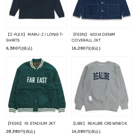
【Z-FLEX】 MARU-Z / LONG T-
【FESN】 420st DENIM
SHIRTS
COVERALL JKT
6,380円(税込)
16,280円(税込)
【FESN】 FE STADIUM JKT
【LIBE】 REALIBE CREWNECK
28,380円(税込)
14,080円(税込)