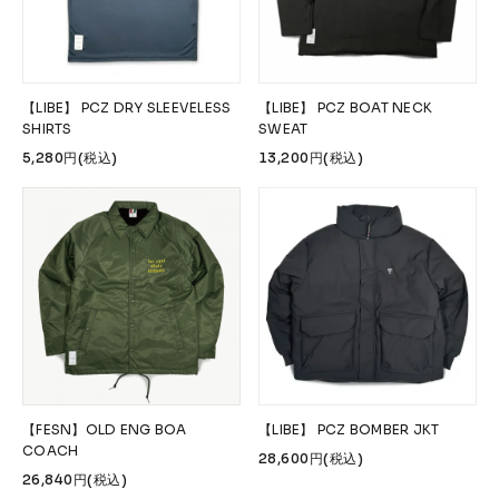
FESN
LIBE BRAND UNIVS.
FESN laboratory
W.P.S.I
九五館 -KYUGOKAN-
Z-FLEX
PENNY
Pro Shop CUSTOM
COET
【LIBE】 PCZ DRY SLEEVELESS
【LIBE】 PCZ BOAT NECK
CHROME INDUSTRIES
GLOBE
remilla
SHIRTS
SWEAT
5,280円(税込)
13,200円(税込)
INDEPENDENT
ACE TRUCKS
TENSOR TRUCKS
DOG TOWN
Gacious
AREth
Pro-Tec
DENIS
DANG SHADES
oddCIRKUS
NARROW GAGE
HEATED WHEEL
GRIND KING
Vaga
Rip Tide
SILVER FOX
POWELL PERALTA
BONES
Various Brands Vintage
【FESN】OLD ENG BOA
【LIBE】 PCZ BOMBER JKT
COACH
28,600円(税込)
26,840円(税込)