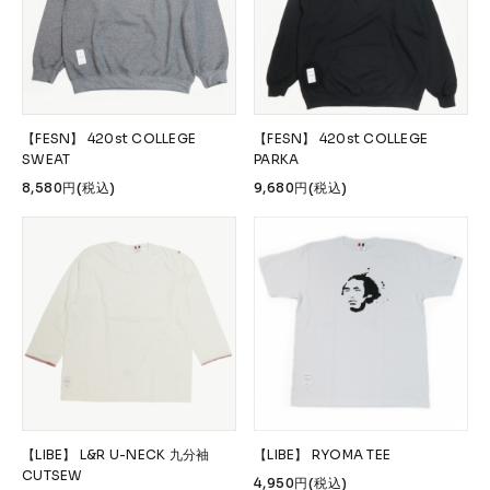
【FESN】 420st COLLEGE
【FESN】 420st COLLEGE
SWEAT
PARKA
8,580円(税込)
9,680円(税込)
【LIBE】 L&R U-NECK 九分袖
【LIBE】 RYOMA TEE
CUTSEW
4,950円(税込)