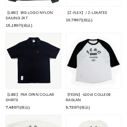
【LIBE】 BIG LOGO NYLON
【Z-FLEX】 / Z-LSKATES
SAILING JKT
10,780円(税込)
15,180円(税込)
【LIBE】 FRA OPEN COLLAR
【FESN】 420st COLLEGE
SHIRTS
RAGLAN
7,480円(税込)
5,720円(税込)