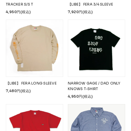
TRACKER S/S T
【LIBE】 FERA 3/4 SLEEVE
4,950円(税込)
7,920円(税込)
【LIBE】 FERA LONG SLEEVE
NARROW GAGE / DAD ONLY
KNOWS T-SHIRT
7,480円(税込)
4,950円(税込)