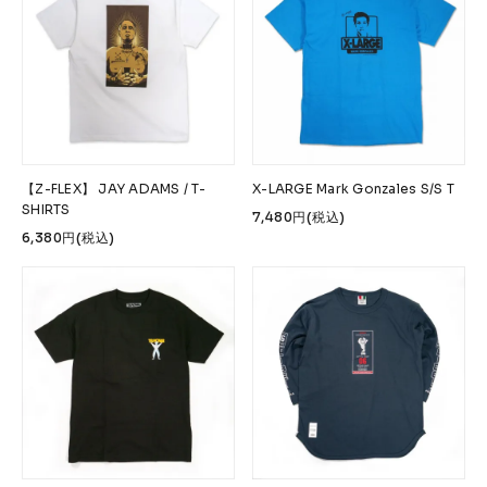
【Z-FLEX】 JAY ADAMS / T-
X-LARGE Mark Gonzales S/S T
SHIRTS
7,480円(税込)
6,380円(税込)