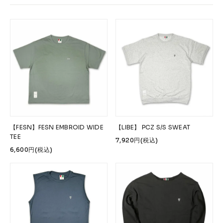
Accessories &
Goods
→
SKATE
Complete
Decks
Trucks
Wheels
Bearings
Parts & Accessories
Griptape
Safety Gear
【FESN】FESN EMBROID WIDE
【LIBE】 PCZ S/S SWEAT
TEE
Skate Bags & Cases
Tools & Maintenance
7,920円(税込)
6,600円(税込)
→
MEDIA & PROJECTS
Media
Projects & Events
ブランドから探す