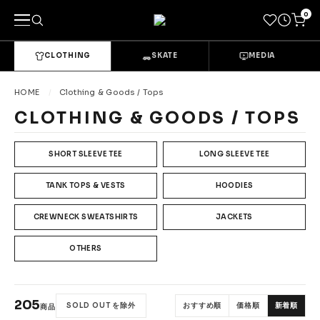
0
CLOTHING
SKATE
MEDIA
キーワードで探す
HOME
Clothing & Goods / Tops
CLOTHING & GOODS / TOPS
カテゴリーから探す
SHORT SLEEVE TEE
LONG SLEEVE TEE
→
CLOTHING & GOODS
TANK TOPS & VESTS
HOODIES
Tops
Bottoms
CREWNECK SWEATSHIRTS
JACKETS
Sets & Overalls
Socks
OTHERS
Headwear
Bags & Pouches
Gloves
Shoes
205
SOLD OUT を除外
おすすめ順
価格順
新着順
商品