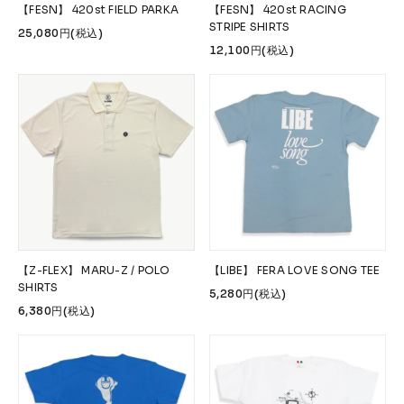
【FESN】 420st FIELD PARKA
【FESN】 420st RACING
STRIPE SHIRTS
25,080円(税込)
12,100円(税込)
【Z-FLEX】 MARU-Z / POLO
【LIBE】 FERA LOVE SONG TEE
SHIRTS
5,280円(税込)
6,380円(税込)