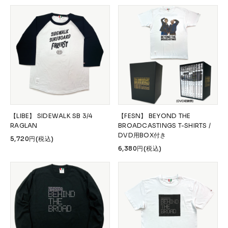
【LIBE】 SIDEWALK SB 3/4
【FESN】 BEYOND THE
RAGLAN
BROADCASTINGS T-SHIRTS /
DVD用BOX付き
5,720円(税込)
6,380円(税込)