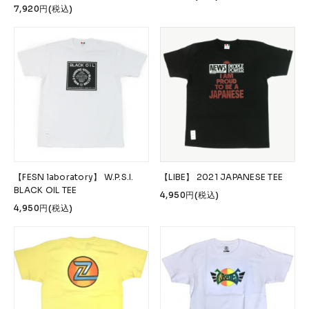
7,920円(税込)
【FESN laboratory】 W.P.S.I.
【LIBE】 2021 JAPANESE TEE
BLACK OIL TEE
4,950円(税込)
4,950円(税込)