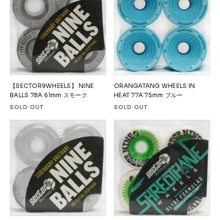
【SECTOR9WHEELS】 NINE
ORANGATANG WHEELS IN
BALLS 78A 61mm スモーク
HEAT 77A 75mm ブルー
SOLD OUT
SOLD OUT