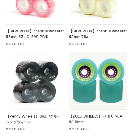
【SILVERFOX】 "reptile wheels"
【SILVERFOX】 "reptile wheels"
53mm 83a CLEAR PINK
62mm 78a
SOLD OUT
SOLD OUT
【Penny Wheels】 純正 /クルー
【ZULU WHEELS】 ペタリ 78A
ジングウィール
82.5mm
SOLD OUT
SOLD OUT