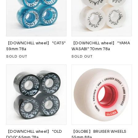
【DOWNCHILL wheel】 "CATS"
【DOWNCHILL wheel】 "YAMA
59mm 78a
WASABI" 70mm 78a
SOLD OUT
SOLD OUT
【DOWNCHILL wheel】 "OLD
【GLOBE】 BRUISER WHEELS
DOG" 65mm 78a
55mm 88a