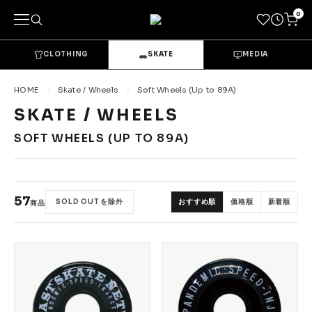
0
CLOTHING
SKATE
MEDIA
キーワードで探す
HOME
Skate / Wheels
Soft Wheels (Up to 89A)
SKATE / WHEELS
カテゴリーから探す
SOFT WHEELS (UP TO 89A)
→
CLOTHING & GOODS
Tops
Bottoms
57
SOLD OUT を除外
おすすめ順
価格順
新着順
商品
Sets & Overalls
Socks
Headwear
Bags & Pouches
Gloves
Shoes