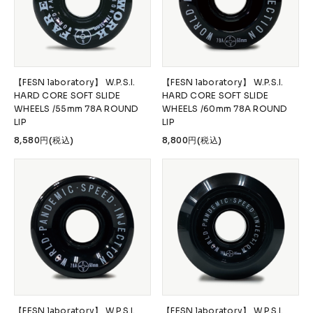
Accessories &
Goods
→
SKATE
Complete
Decks
【FESN laboratory】 W.P.S.I.
【FESN laboratory】 W.P.S.I.
HARD CORE SOFT SLIDE
HARD CORE SOFT SLIDE
Trucks
Wheels
WHEELS /55mm 78A ROUND
WHEELS /60mm 78A ROUND
LIP
LIP
Bearings
Parts & Accessories
8,580円(税込)
8,800円(税込)
Griptape
Safety Gear
Skate Bags & Cases
Tools & Maintenance
→
MEDIA & PROJECTS
Media
Projects & Events
ブランドから探す
【FESN laboratory】 W.P.S.I.
【FESN laboratory】 W.P.S.I.