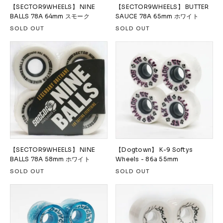
【SECTOR9WHEELS】 NINE
【SECTOR9WHEELS】 BUTTER
BALLS 78A 64mm スモーク
SAUCE 78A 65mm ホワイト
SOLD OUT
SOLD OUT
【SECTOR9WHEELS】 NINE
【Dogtown】 K-9 Softys
BALLS 78A 58mm ホワイト
Wheels - 86a 55mm
SOLD OUT
SOLD OUT