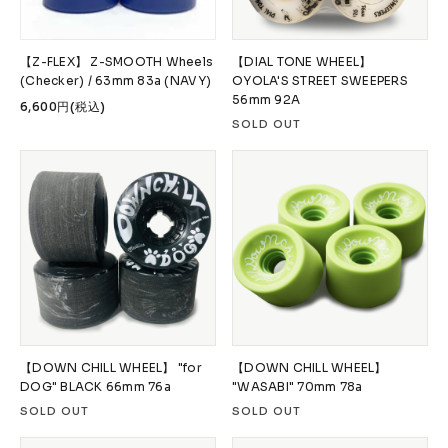
【Z-FLEX】 Z-SMOOTH Wheels
【DIAL TONE WHEEL】
(Checker) / 63mm 83a (NAVY)
OYOLA'S STREET SWEEPERS
56mm 92A
6,600円(税込)
SOLD OUT
【DOWN CHILL WHEEL】 "for
【DOWN CHILL WHEEL】
DOG" BLACK 66mm 76a
"WASABI" 70mm 78a
SOLD OUT
SOLD OUT