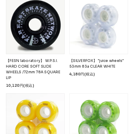
【FESN laboratory】 W.P.S.I.
【SILVERFOX】 "juice wheels"
HARD CORE SOFT SLIDE
53mm 83a CLEAR WHITE
WHEELS /72mm 78A SQUARE
4,180円(税込)
LIP
10,120円(税込)