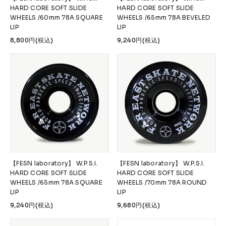
FESN
LIBE BRAND UNIVS.
FESN laboratory
HARD CORE SOFT SLIDE
HARD CORE SOFT SLIDE
WHEELS /60mm 78A SQUARE
WHEELS /65mm 78A BEVELED
W.P.S.I
九五館 -KYUGOKAN-
Z-FLEX
LIP
LIP
PENNY
Pro Shop CUSTOM
COET
8,800円(税込)
9,240円(税込)
CHROME INDUSTRIES
GLOBE
remilla
INDEPENDENT
ACE TRUCKS
TENSOR TRUCKS
DOG TOWN
Gacious
AREth
Pro-Tec
DENIS
DANG SHADES
oddCIRKUS
NARROW GAGE
HEATED WHEEL
GRIND KING
Vaga
Rip Tide
SILVER FOX
POWELL PERALTA
BONES
【FESN laboratory】 W.P.S.I.
【FESN laboratory】 W.P.S.I.
HARD CORE SOFT SLIDE
HARD CORE SOFT SLIDE
Various Brands Vintage
WHEELS /65mm 78A SQUARE
WHEELS /70mm 78A ROUND
LIP
LIP
9,240円(税込)
9,680円(税込)