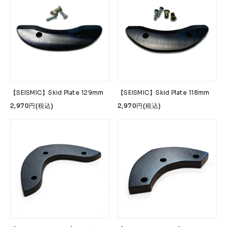
FESN
LIBE BRAND UNIVS.
FESN laboratory
W.P.S.I
九五館 -KYUGOKAN-
Z-FLEX
PENNY
Pro Shop CUSTOM
COET
CHROME INDUSTRIES
GLOBE
remilla
INDEPENDENT
ACE TRUCKS
【SEISMIC】Skid Plate 129mm
【SEISMIC】Skid Plate 118mm
TENSOR TRUCKS
DOG TOWN
Gacious
2,970円(税込)
2,970円(税込)
AREth
Pro-Tec
DENIS
DANG SHADES
oddCIRKUS
NARROW GAGE
HEATED WHEEL
GRIND KING
Vaga
Rip Tide
SILVER FOX
POWELL PERALTA
BONES
Various Brands Vintage