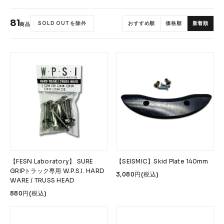
Accessories &
Goods
81
SOLD OUT を除外
おすすめ順
価格順
新着順
商品
→
SKATE
Complete
Decks
Trucks
Wheels
Bearings
Parts & Accessories
Griptape
Safety Gear
Skate Bags & Cases
Tools & Maintenance
→
MEDIA & PROJECTS
【FESN Laboratory】 SURE
【SEISMIC】Skid Plate 140mm
GRIPトラック専用 W.P.S.I. HARD
3,080円(税込)
Media
Projects & Events
WARE / TRUSS HEAD
880円(税込)
ブランドから探す