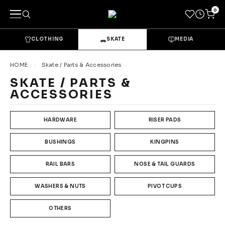
0
CLOTHING
SKATE
MEDIA
キーワードで探す
HOME
Skate / Parts & Accessories
SKATE / PARTS &
ACCESSORIES
カテゴリーから探す
→
CLOTHING & GOODS
HARDWARE
RISER PADS
Tops
Bottoms
BUSHINGS
KINGPINS
Sets & Overalls
Socks
RAIL BARS
NOSE & TAIL GUARDS
Headwear
Bags & Pouches
WASHERS & NUTS
PIVOT CUPS
Gloves
Shoes
OTHERS