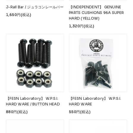
J-Rail Bar / ジュラコンレールバー
【INDEPENDENT】 GENUINE
PARTS CUSHIONS 96A SUPER
1,650円(税込)
HARD (YELLOW)
1,320円(税込)
【FESN Laboratory】 W.P.S.I.
【FESN Laboratory】 W.P.S.I.
HARD WARE / BUTTON HEAD
HARD WARE
880円(税込)
550円(税込)