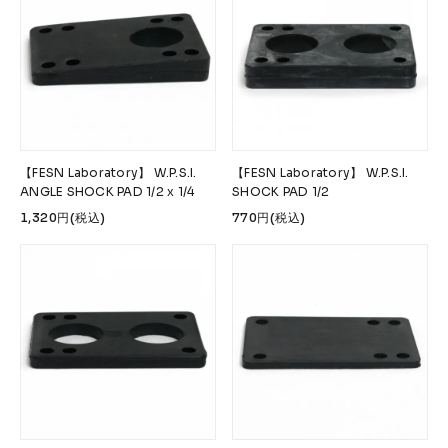
【FESN Laboratory】 W.P.S.I.
【FESN Laboratory】 W.P.S.I.
ANGLE SHOCK PAD 1/2 x 1/4
SHOCK PAD 1/2
1,320円(税込)
770円(税込)