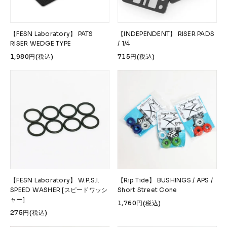
【FESN Laboratory】 PATS
【INDEPENDENT】 RISER PADS
RISER WEDGE TYPE
/ 1/4
1,980円(税込)
715円(税込)
【FESN Laboratory】 W.P.S.I.
【Rip Tide】 BUSHINGS / APS /
SPEED WASHER [スピードワッシ
Short Street Cone
ャー]
1,760円(税込)
275円(税込)