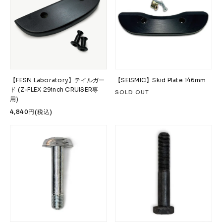
【FESN Laboratory】テイルガー
【SEISMIC】Skid Plate 146mm
ド (Z-FLEX 29inch CRUISER専
SOLD OUT
用)
4,840円(税込)