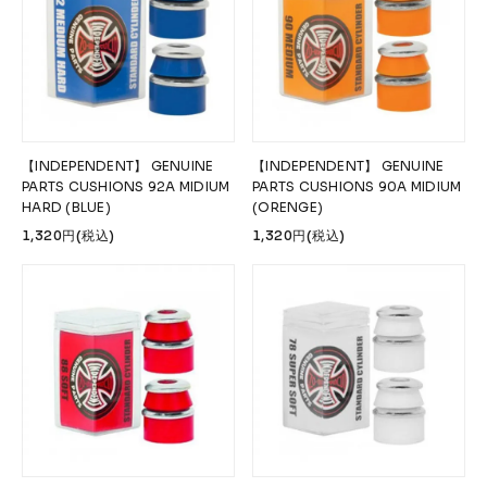
【INDEPENDENT】 GENUINE
【INDEPENDENT】 GENUINE
PARTS CUSHIONS 92A MIDIUM
PARTS CUSHIONS 90A MIDIUM
HARD (BLUE)
(ORENGE)
1,320円(税込)
1,320円(税込)