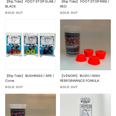
【Rip Tide】 FOOT STOP SLAB /
【Rip Tide】 FOOT STOP MINI /
BLACK
RED
SOLD OUT
SOLD OUT
【Rip Tide】 BUSHINGS / APS /
【VENOM】 BUSH / HIGH
Cone
PERFORMANCE FOMULA
SOLD OUT
SOLD OUT