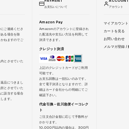
PAYMENT
ACCOUN
お支払いについて
アカウント
Amazon Pay
マイアカウント
かにご連絡くださ
Amazonのアカウントに登録され
カートを見る
がある場合を除
た配送先や支払い方法を利用して
お問い合わせ
じかねますのでご
決済できます。
メルマガ登録 /
クレジット決済
以内とさせていた
上記のクレジットカードがご利用
可能です。
お支払回数は一括払いのみです。
る返品につきまし
全て電子決済となりますので、詳
負担とさせていた
細はカード会社からの明細にてご
品に該当する場合
確認下さい。
たします。
代金引換－佐川急便イーコレク
ト
ご注文合計金額に応じて手数料が
かかります。
10,000円以内の場合は、300円