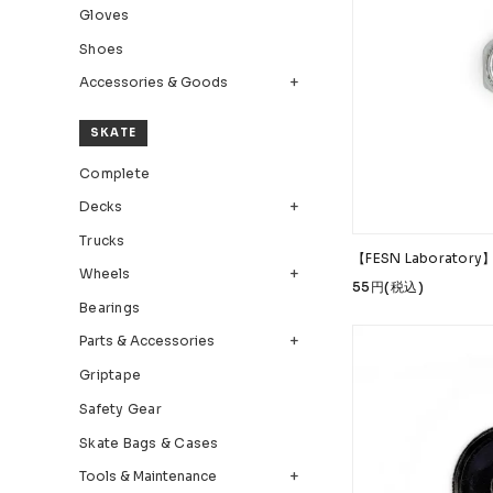
Gloves
Bearings
Parts &
Shoes
Accessories & Goods
Skate Bags & Cases
Tools &
MEDIA & PROJECTS
SKATE
Complete
Media
Project
Decks
ブランドから探す
Trucks
【FESN Laborato
Wheels
FESN
LIBE BRAND UNIVS.
FESN laboratory
55円(税込)
Bearings
remilla
INDEPENDENT
ACE TRUCKS
TENS
Parts & Accessories
NARROW GAGE
HEATED WHEEL
GRIND KING
Griptape
Safety Gear
Skate Bags & Cases
Tools & Maintenance