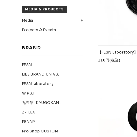
MEDIA & PROJECTS
Media
Projects & Events
BRAND
【FESN Laborat
110円(税込)
FESN
LIBE BRAND UNIVS.
FESN laboratory
W.P.S.I
九五館 -KYUGOKAN-
Z-FLEX
PENNY
Pro Shop CUSTOM