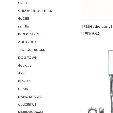
COET
CHROME INDUSTRIES
GLOBE
remilla
【FESN Laborat
110円(税込)
INDEPENDENT
ACE TRUCKS
TENSOR TRUCKS
DOG TOWN
Gacious
AREth
Pro-Tec
DENIS
DANG SHADES
oddCIRKUS
NARROW GAGE