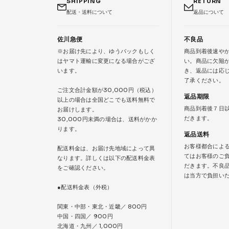
SHIPPING
RETURN
配送・送料について
返品について
佐川急便
不良品
※お届け先により、ゆうパックもしく
商品到着後速や
はヤマト運輸に変更になる場合がござ
い。商品に欠陥
います。
き、返品には応
了承ください。
ご注文合計金額が30,000円（税込）
返品期限
以上の場合は全国どこでも送料無料で
商品到着後７日
お届けします。
だきます。
30,000円未満の場合は、送料がかか
ります。
返品送料
お客様都合によ
配送料金は、お届け先地域によって異
てはお客様のご
なります。詳しくは以下の配送料金表
だきます。不良
をご確認ください。
は当方で負担い
●配送料金表（外税）
関東・中部・東北・近畿／ 800円
中国・四国／ 900円
北海道・九州／ 1,000円