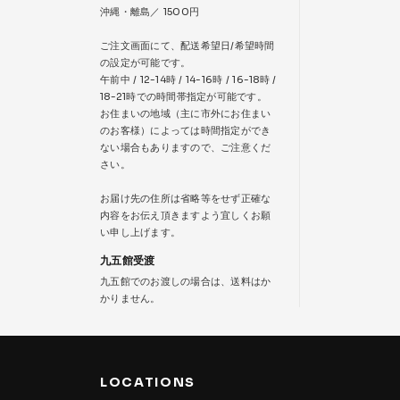
沖縄・離島／ 1500円
ご注文画面にて、配送希望日/希望時間
の設定が可能です。
午前中 / 12-14時 / 14-16時 / 16-18時 /
18-21時での時間帯指定が可能です。
お住まいの地域（主に市外にお住まい
のお客様）によっては時間指定ができ
ない場合もありますので、ご注意くだ
さい。
お届け先の住所は省略等をせず正確な
内容をお伝え頂きますよう宜しくお願
い申し上げます。
九五館受渡
九五館でのお渡しの場合は、送料はか
かりません。
LOCATIONS