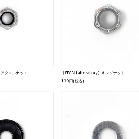
 Accessories
Griptape
 Maintenance
s & Events
ry】アクスルナット
【FESN Laboratory】キングナット
W.P.S.I
九五館 -KYUGOKAN-
Z-FLEX
PENNY
Pro Shop C
110円(税込)
OR TRUCKS
DOG TOWN
Gacious
AREth
Pro-Tec
DE
Vaga
Rip Tide
SILVER FOX
POWELL PERALTA
BONES