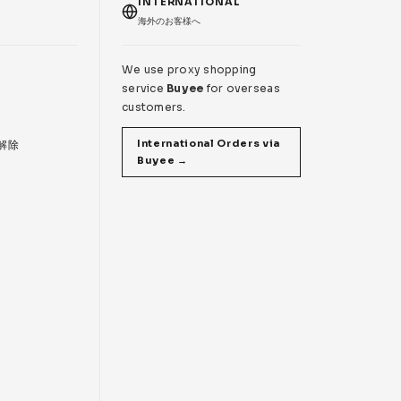
T
INTERNATIONAL
海外のお客様へ
We use proxy shopping
service
Buyee
for overseas
customers.
International Orders via
 解除
Buyee →