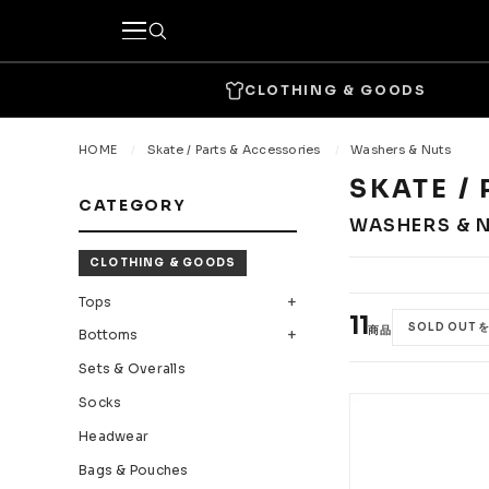
CLOTHING & GOODS
キーワードで探す
HOME
Skate / Parts & Accessories
Washers & Nuts
SKATE /
CATEGORY
カテゴリーから探す
WASHERS & 
CLOTHING & GOODS
CLOTHING & GOODS
Tops
Bottom
Tops
11
SOLD OUT 
商品
Bottoms
Headwear
Bags & 
Sets & Overalls
Accessories & Goods
Socks
Headwear
SKATE
Bags & Pouches
Complete
Decks