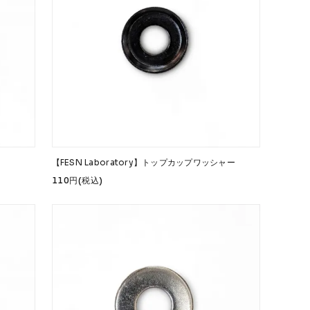
Safety Gear
→
【FESN Laboratory】トップカップワッシャー
USTOM
COET
CHROME INDUSTRIES
GLOBE
110円(税込)
NIS
DANG SHADES
oddCIRKUS
Various Brands Vintage