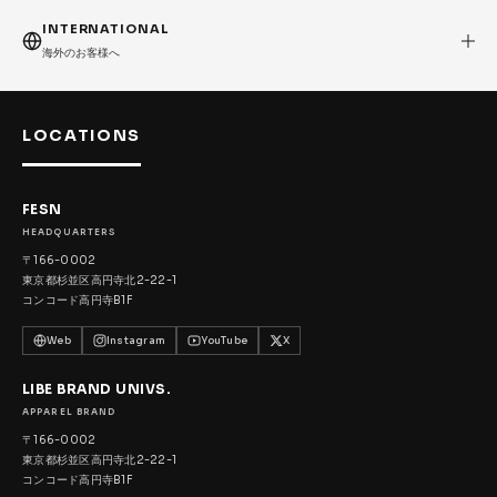
FESN
LIBE BRAND UNIVS.
FESN laboratory
INTERNATIONAL
W.P.S.I
九五館 -KYUGOKAN-
Z-FLEX
海外のお客様へ
PENNY
Pro Shop CUSTOM
COET
CHROME INDUSTRIES
GLOBE
remilla
LOCATIONS
INDEPENDENT
ACE TRUCKS
TENSOR TRUCKS
DOG TOWN
Gacious
FESN
HEADQUARTERS
AREth
Pro-Tec
DENIS
DANG SHADES
〒166-0002
oddCIRKUS
NARROW GAGE
HEATED WHEEL
東京都杉並区高円寺北2-22-1
コンコード高円寺B1F
GRIND KING
Vaga
Rip Tide
Web
Instagram
YouTube
X
SILVER FOX
POWELL PERALTA
BONES
LIBE BRAND UNIVS.
Various Brands Vintage
APPAREL BRAND
〒166-0002
東京都杉並区高円寺北2-22-1
コンコード高円寺B1F