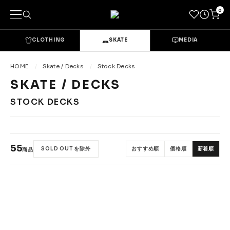
0
CLOTHING
SKATE
MEDIA
キーワードで探す
HOME
Skate / Decks
Stock Decks
SKATE / DECKS
カテゴリーから探す
STOCK DECKS
→
CLOTHING & GOODS
Tops
Bottoms
55
SOLD OUT を除外
おすすめ順
価格順
新着順
商品
Sets & Overalls
Socks
Headwear
Bags & Pouches
Gloves
Shoes