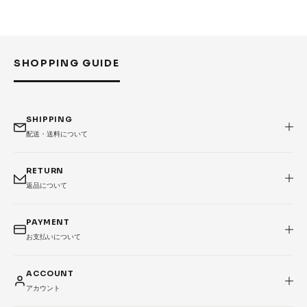
Accessories &
Goods
→
SKATE
SHOPPING GUIDE
Complete
Decks
Trucks
Wheels
SHIPPING
Bearings
Parts & Accessories
配送・送料について
Griptape
Safety Gear
RETURN
返品について
Skate Bags & Cases
Tools & Maintenance
→
MEDIA & PROJECTS
PAYMENT
お支払いについて
Media
Projects & Events
ACCOUNT
ブランドから探す
アカウント