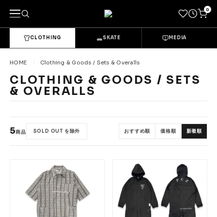
0
CLOTHING
SKATE
MEDIA
キーワードで探す
HOME
Clothing & Goods / Sets & Overalls
CLOTHING & GOODS / SETS
& OVERALLS
カテゴリーから探す
→
CLOTHING & GOODS
5
SOLD OUT を除外
おすすめ順
価格順
新着順
Tops
Bottoms
商品
Sets & Overalls
Socks
Headwear
Bags & Pouches
Gloves
Shoes