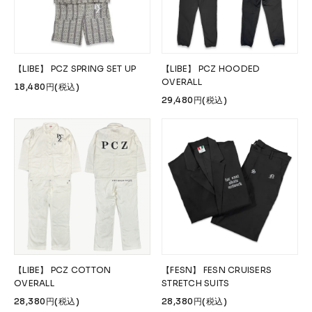
Accessories &
Goods
→
SKATE
【LIBE】 PCZ SPRING SET UP
【LIBE】 PCZ HOODED
Complete
Decks
OVERALL
18,480円(税込)
29,480円(税込)
Trucks
Wheels
Bearings
Parts & Accessories
Griptape
Safety Gear
Skate Bags & Cases
Tools & Maintenance
→
MEDIA & PROJECTS
Media
Projects & Events
【LIBE】 PCZ COTTON
【FESN】 FESN CRUISERS
OVERALL
STRETCH SUITS
ブランドから探す
28,380円(税込)
28,380円(税込)