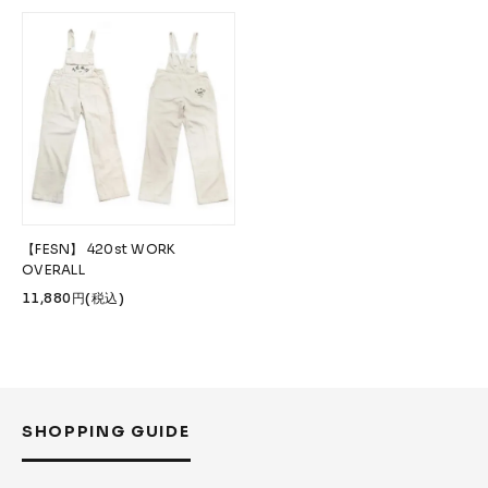
FESN
LIBE BRAND UNIVS.
FESN laboratory
W.P.S.I
九五館 -KYUGOKAN-
Z-FLEX
PENNY
Pro Shop CUSTOM
COET
CHROME INDUSTRIES
GLOBE
remilla
INDEPENDENT
ACE TRUCKS
TENSOR TRUCKS
DOG TOWN
Gacious
AREth
Pro-Tec
DENIS
DANG SHADES
【FESN】 420st WORK
OVERALL
oddCIRKUS
NARROW GAGE
HEATED WHEEL
11,880円(税込)
GRIND KING
Vaga
Rip Tide
SILVER FOX
POWELL PERALTA
BONES
Various Brands Vintage
SHOPPING GUIDE