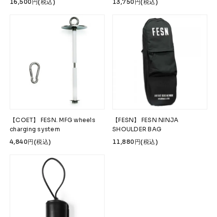
16,500円(税込)
13,750円(税込)
FESN
LIBE BRAND UNIVS.
FESN laboratory
W.P.S.I
九五館 -KYUGOKAN-
Z-FLEX
PENNY
Pro Shop CUSTOM
COET
CHROME INDUSTRIES
GLOBE
remilla
INDEPENDENT
ACE TRUCKS
TENSOR TRUCKS
DOG TOWN
Gacious
AREth
Pro-Tec
DENIS
DANG SHADES
【COET】 FESN. MFG wheels
【FESN】 FESN NINJA
oddCIRKUS
NARROW GAGE
HEATED WHEEL
charging system
SHOULDER BAG
GRIND KING
Vaga
Rip Tide
4,840円(税込)
11,880円(税込)
SILVER FOX
POWELL PERALTA
BONES
Various Brands Vintage