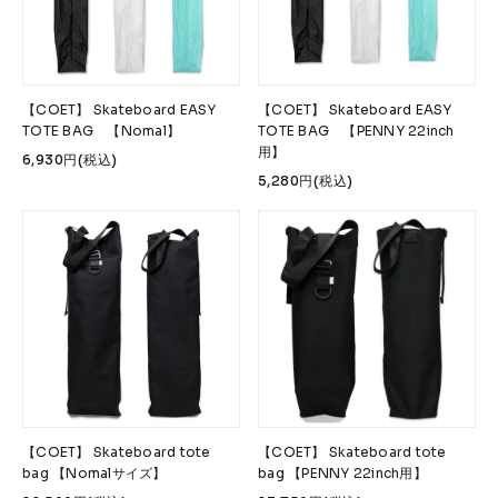
Accessories &
Goods
→
SKATE
【COET】 Skateboard EASY
【COET】 Skateboard EASY
Complete
Decks
TOTE BAG 【Nomal】
TOTE BAG 【PENNY 22inch
用】
6,930円(税込)
Trucks
Wheels
5,280円(税込)
Bearings
Parts & Accessories
Griptape
Safety Gear
Skate Bags & Cases
Tools & Maintenance
→
MEDIA & PROJECTS
Media
Projects & Events
【COET】 Skateboard tote
【COET】 Skateboard tote
ブランドから探す
bag 【Nomalサイズ】
bag 【PENNY 22inch用】