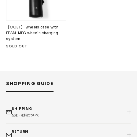
【COET】 wheels case with
FESN. MFG wheels charging
system
SOLD OUT
SHOPPING GUIDE
SHIPPING
配送・送料について
RETURN