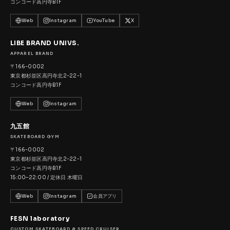
コンコード高円寺B1F
Web
Instagram
YouTube
X
LIBE BRAND UNIVS.
APPAREL BRAND
〒166-0002
東京都杉並区高円寺北2-22-1
コンコード高円寺B1F
Web
Instagram
九五館
SKATEBOARD GYM
〒166-0002
東京都杉並区高円寺北2-22-1
コンコード高円寺B1F
15:00–22:00 / 定休日 木曜日
Web
Instagram
会員アプリ
FESN laboratory
CUSTOM SKATEBOARD & SPEED CRUISER