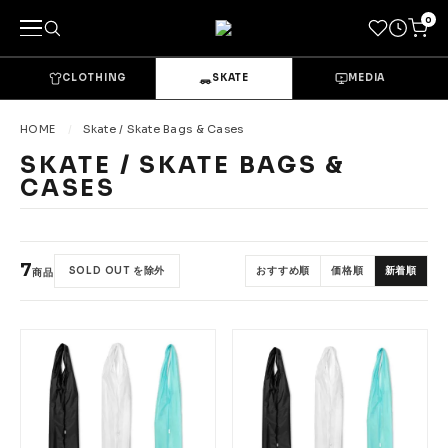
0
CLOTHING
SKATE
MEDIA
キーワードで探す
HOME
Skate / Skate Bags & Cases
SKATE / SKATE BAGS &
CASES
カテゴリーから探す
→
CLOTHING & GOODS
7
SOLD OUT を除外
おすすめ順
価格順
新着順
Tops
Bottoms
商品
Sets & Overalls
Socks
Headwear
Bags & Pouches
Gloves
Shoes