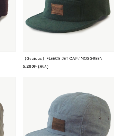
Safety Gear
→
【Gacious】 FLEECE JET CAP / MOSGREEN
5,280円(税込)
USTOM
COET
CHROME INDUSTRIES
GLOBE
NIS
DANG SHADES
oddCIRKUS
Various Brands Vintage