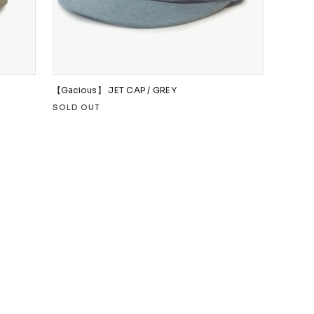
【Gacious】 JET CAP / GREY
SOLD OUT