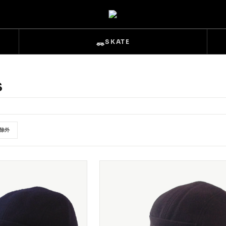
SKATE
S
を除外
s
Sets & Overalls
Pouches
Gloves
Trucks