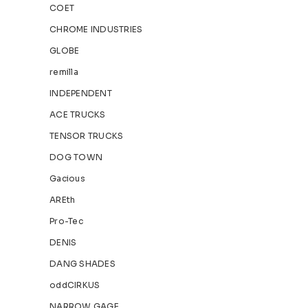
COET
CHROME INDUSTRIES
GLOBE
remilla
INDEPENDENT
ACE TRUCKS
TENSOR TRUCKS
DOG TOWN
Gacious
AREth
Pro-Tec
DENIS
DANG SHADES
oddCIRKUS
NARROW GAGE