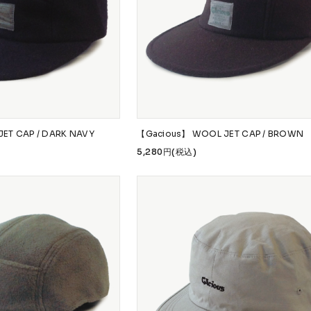
 Accessories
Griptape
 Maintenance
s & Events
ET CAP / DARK NAVY
【Gacious】 WOOL JET CAP / BROWN
5,280円(税込)
W.P.S.I
九五館 -KYUGOKAN-
Z-FLEX
PENNY
Pro Shop C
OR TRUCKS
DOG TOWN
Gacious
AREth
Pro-Tec
DE
Vaga
Rip Tide
SILVER FOX
POWELL PERALTA
BONES