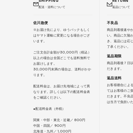
SHIPPING
RETURN
配送・送料について
返品について
佐川急便
不良品
※お届け先により、ゆうパックもしく
商品到着後速や
はヤマト運輸に変更になる場合がござ
い。商品に欠陥
います。
き、返品には応
了承ください。
ご注文合計金額が30,000円（税込）
返品期限
以上の場合は全国どこでも送料無料で
商品到着後７日
お届けします。
だきます。
30,000円未満の場合は、送料がかか
ります。
返品送料
お客様都合によ
配送料金は、お届け先地域によって異
てはお客様のご
なります。詳しくは以下の配送料金表
だきます。不良
をご確認ください。
は当方で負担い
●配送料金表（外税）
関東・中部・東北・近畿／ 800円
中国・四国／ 900円
北海道・九州／ 1,000円