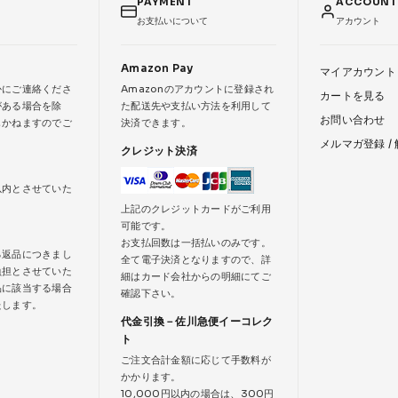
PAYMENT
ACCOUN
お支払いについて
アカウント
Amazon Pay
マイアカウント
かにご連絡くださ
Amazonのアカウントに登録され
カートを見る
がある場合を除
た配送先や支払い方法を利用して
お問い合わせ
じかねますのでご
決済できます。
メルマガ登録 /
クレジット決済
以内とさせていた
上記のクレジットカードがご利用
可能です。
お支払回数は一括払いのみです。
る返品につきまし
全て電子決済となりますので、詳
負担とさせていた
細はカード会社からの明細にてご
品に該当する場合
確認下さい。
たします。
代金引換－佐川急便イーコレク
ト
ご注文合計金額に応じて手数料が
かかります。
10,000円以内の場合は、300円