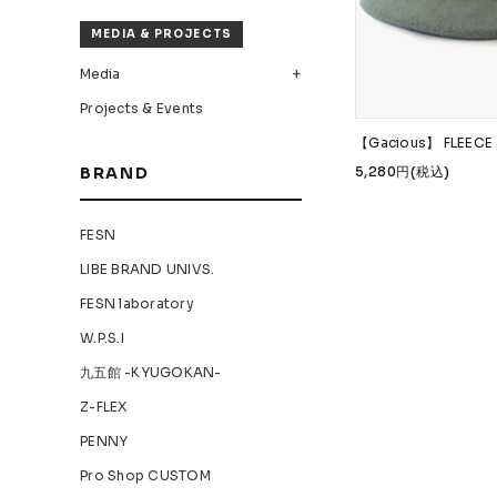
MEDIA & PROJECTS
Media
Projects & Events
【Gacious】 FLEECE 
5,280円(税込)
BRAND
FESN
LIBE BRAND UNIVS.
FESN laboratory
W.P.S.I
九五館 -KYUGOKAN-
Z-FLEX
PENNY
Pro Shop CUSTOM