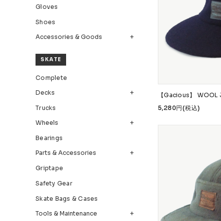
Gloves
Bearings
Parts &
Shoes
Accessories & Goods
Skate Bags & Cases
Tools &
MEDIA & PROJECTS
SKATE
Complete
Media
Project
Decks
【Gacious】 WOOL J
ブランドから探す
Trucks
5,280円(税込)
Wheels
FESN
LIBE BRAND UNIVS.
FESN laboratory
Bearings
remilla
INDEPENDENT
ACE TRUCKS
TENS
Parts & Accessories
NARROW GAGE
HEATED WHEEL
GRIND KING
Griptape
Safety Gear
Skate Bags & Cases
Tools & Maintenance