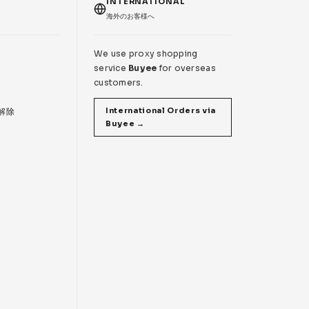
T
INTERNATIONAL
海外のお客様へ
We use proxy shopping
service
Buyee
for overseas
customers.
International Orders via
 解除
Buyee →