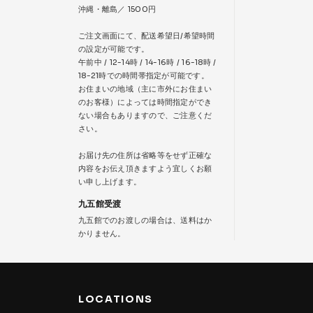
沖縄・離島／ 1500円
ご注文画面にて、配送希望日/希望時間
の設定が可能です。
午前中 / 12-14時 / 14-16時 / 16-18時 /
18-21時での時間帯指定が可能です。
お住まいの地域（主に市外にお住まい
のお客様）によっては時間指定ができ
ない場合もありますので、ご注意くだ
さい。
お届け先の住所は省略等をせず正確な
内容をお伝え頂きますよう宜しくお願
い申し上げます。
九五館受渡
九五館でのお渡しの場合は、送料はか
かりません。
LOCATIONS