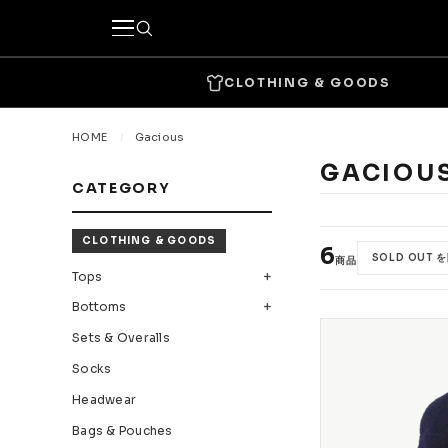
CLOTHING & GOODS
キーワードで探す
HOME
Gacious
GACIOU
CATEGORY
カテゴリーから探す
CLOTHING & GOODS
CLOTHING & GOODS
6
SOLD OUT 
商品
Tops
Bottom
Tops
Bottoms
Headwear
Bags & 
Sets & Overalls
Accessories & Goods
Socks
Headwear
SKATE
Bags & Pouches
Complete
Decks