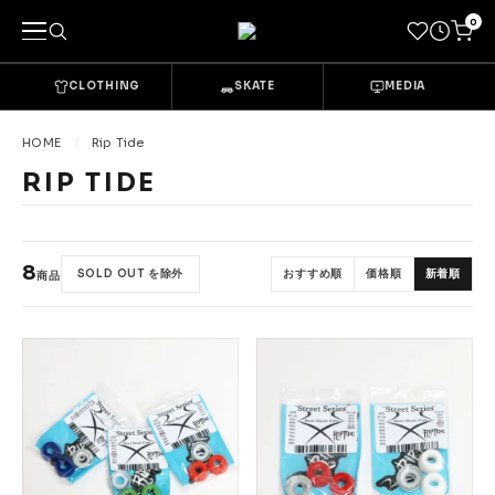
0
CLOTHING
SKATE
MEDIA
キーワードで探す
HOME
Rip Tide
RIP TIDE
カテゴリーから探す
→
CLOTHING & GOODS
8
SOLD OUT を除外
おすすめ順
価格順
新着順
商品
Tops
Bottoms
Sets & Overalls
Socks
Headwear
Bags & Pouches
Gloves
Shoes