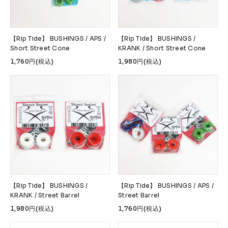
Accessories &
Goods
→
SKATE
【Rip Tide】 BUSHINGS / APS /
【Rip Tide】 BUSHINGS /
Short Street Cone
KRANK / Short Street Cone
Complete
Decks
1,760円(税込)
1,980円(税込)
Trucks
Wheels
Bearings
Parts & Accessories
Griptape
Safety Gear
Skate Bags & Cases
Tools & Maintenance
→
MEDIA & PROJECTS
Media
Projects & Events
【Rip Tide】 BUSHINGS /
【Rip Tide】 BUSHINGS / APS /
KRANK / Street Barrel
Street Barrel
1,980円(税込)
1,760円(税込)
ブランドから探す