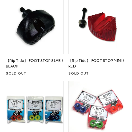
FESN
LIBE BRAND UNIVS.
FESN laboratory
W.P.S.I
九五館 -KYUGOKAN-
Z-FLEX
PENNY
Pro Shop CUSTOM
COET
CHROME INDUSTRIES
GLOBE
remilla
INDEPENDENT
ACE TRUCKS
TENSOR TRUCKS
DOG TOWN
Gacious
【Rip Tide】 FOOT STOP SLAB /
【Rip Tide】 FOOT STOP MINI /
AREth
Pro-Tec
DENIS
DANG SHADES
BLACK
RED
SOLD OUT
SOLD OUT
oddCIRKUS
NARROW GAGE
HEATED WHEEL
GRIND KING
Vaga
Rip Tide
SILVER FOX
POWELL PERALTA
BONES
Various Brands Vintage