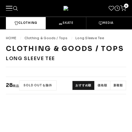
0
CLOTHING
SKATE
MEDIA
キーワードで探す
HOME
Clothing & Goods / Tops
Long Sleeve Tee
CLOTHING & GOODS / TOPS
カテゴリーから探す
LONG SLEEVE TEE
→
CLOTHING & GOODS
Tops
Bottoms
28
SOLD OUT を除外
おすすめ順
価格順
新着順
商品
Sets & Overalls
Socks
Headwear
Bags & Pouches
Gloves
Shoes