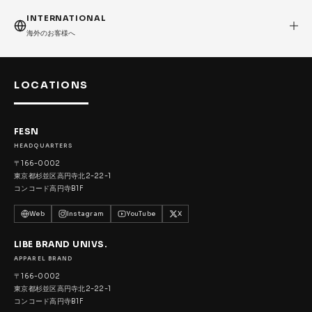
FESN
LIBE BRAND UNIVS.
FESN laboratory
INTERNATIONAL
W.P.S.I
九五館 -KYUGOKAN-
Z-FLEX
海外のお客様へ
PENNY
Pro Shop CUSTOM
COET
CHROME INDUSTRIES
GLOBE
remilla
LOCATIONS
INDEPENDENT
ACE TRUCKS
TENSOR TRUCKS
DOG TOWN
Gacious
FESN
HEADQUARTERS
AREth
Pro-Tec
DENIS
DANG SHADES
〒166-0002
oddCIRKUS
NARROW GAGE
HEATED WHEEL
東京都杉並区高円寺北2-22-1
コンコード高円寺B1F
GRIND KING
Vaga
Rip Tide
Web
Instagram
YouTube
X
SILVER FOX
POWELL PERALTA
BONES
LIBE BRAND UNIVS.
Various Brands Vintage
APPAREL BRAND
〒166-0002
東京都杉並区高円寺北2-22-1
コンコード高円寺B1F