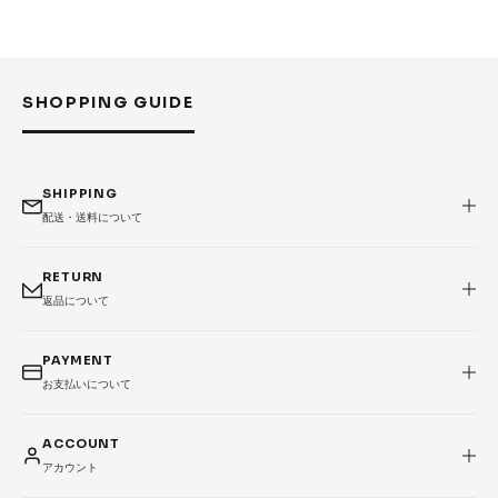
Accessories &
Goods
→
SKATE
SHOPPING GUIDE
Complete
Decks
Trucks
Wheels
SHIPPING
Bearings
Parts & Accessories
配送・送料について
Griptape
Safety Gear
RETURN
返品について
Skate Bags & Cases
Tools & Maintenance
→
MEDIA & PROJECTS
PAYMENT
お支払いについて
Media
Projects & Events
ACCOUNT
ブランドから探す
アカウント