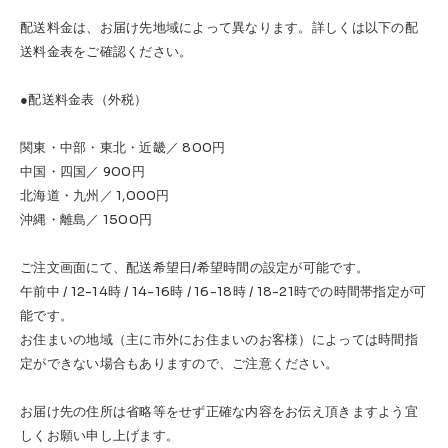
Accessories &
Goods
配送料金は、お届け先地域によって異なります。詳しくは以下の配
送料金表をご確認ください。
→
SKATE
●配送料金表（外税）
Complete
Decks
Trucks
Wheels
関東・中部・東北・近畿／ 800円
中国・四国／ 900円
Bearings
Parts & Accessories
北海道・九州／ 1,000円
沖縄・離島／ 1500円
Griptape
Safety Gear
ご注文画面にて、配送希望日/希望時間の設定が可能です。
Skate Bags & Cases
Tools & Maintenance
午前中 / 12-14時 / 14-16時 / 16-18時 / 18-21時での時間帯指定が可
能です。
→
MEDIA & PROJECTS
お住まいの地域（主に市外にお住まいのお客様）によっては時間指
Media
Projects & Events
定ができない場合もありますので、ご注意ください。
お届け先の住所は省略等をせず正確な内容をお伝え頂きますよう宜
ブランドから探す
しくお願い申し上げます。