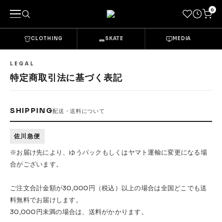
0
CLOTHING
SKATE
MEDIA
キーワードで探す
LEGAL
特定商取引法に基づく表記
カテゴリーから探す
SHIPPING
配送・送料について
→
CLOTHING & GOODS
Tops
Bottoms
佐川急便
※お届け先により、ゆうパックもしくはヤマト運輸に変更になる場
Sets & Overalls
Socks
合がございます。
Headwear
Bags & Pouches
ご注文合計金額が30,000円（税込）以上の場合は全国どこでも送
料無料でお届けします。
Gloves
Shoes
30,000円未満の場合は、送料がかかります。