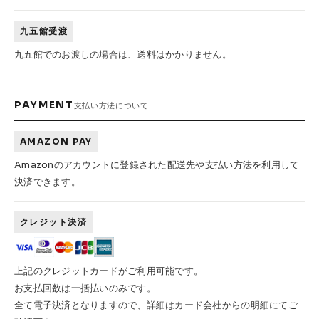
FESN
LIBE BRAND UNIVS.
FESN laboratory
W.P.S.I
九五館 -KYUGOKAN-
Z-FLEX
九五館受渡
九五館でのお渡しの場合は、送料はかかりません。
PENNY
Pro Shop CUSTOM
COET
CHROME INDUSTRIES
GLOBE
remilla
PAYMENT
INDEPENDENT
ACE TRUCKS
支払い方法について
TENSOR TRUCKS
DOG TOWN
Gacious
AMAZON PAY
AREth
Pro-Tec
DENIS
DANG SHADES
Amazonのアカウントに登録された配送先や支払い方法を利用して
oddCIRKUS
NARROW GAGE
HEATED WHEEL
決済できます。
GRIND KING
Vaga
Rip Tide
クレジット決済
SILVER FOX
POWELL PERALTA
BONES
Various Brands Vintage
上記のクレジットカードがご利用可能です。
お支払回数は一括払いのみです。
全て電子決済となりますので、詳細はカード会社からの明細にてご