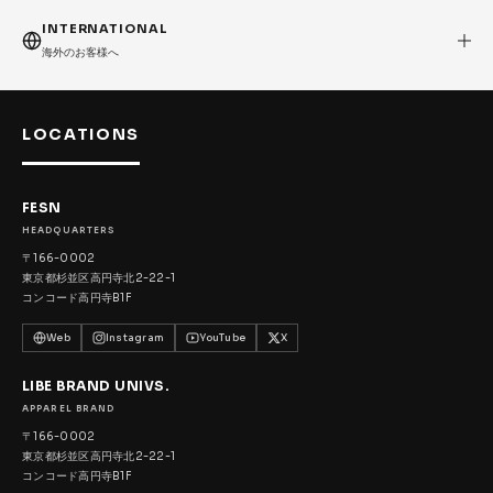
FESN
LIBE BRAND UNIVS.
FESN laboratory
INTERNATIONAL
W.P.S.I
九五館 -KYUGOKAN-
Z-FLEX
海外のお客様へ
PENNY
Pro Shop CUSTOM
COET
CHROME INDUSTRIES
GLOBE
remilla
LOCATIONS
INDEPENDENT
ACE TRUCKS
TENSOR TRUCKS
DOG TOWN
Gacious
FESN
HEADQUARTERS
AREth
Pro-Tec
DENIS
DANG SHADES
〒166-0002
oddCIRKUS
NARROW GAGE
HEATED WHEEL
東京都杉並区高円寺北2-22-1
コンコード高円寺B1F
GRIND KING
Vaga
Rip Tide
Web
Instagram
YouTube
X
SILVER FOX
POWELL PERALTA
BONES
LIBE BRAND UNIVS.
Various Brands Vintage
APPAREL BRAND
〒166-0002
東京都杉並区高円寺北2-22-1
コンコード高円寺B1F