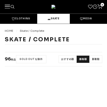
0
CLOTHING
SKATE
MEDIA
キーワードで探す
HOME
Skate / Complete
SKATE / COMPLETE
カテゴリーから探す
→
CLOTHING & GOODS
96
SOLD OUT を除外
おすすめ順
価格順
新着順
商品
Tops
Bottoms
Sets & Overalls
Socks
Headwear
Bags & Pouches
Gloves
Shoes