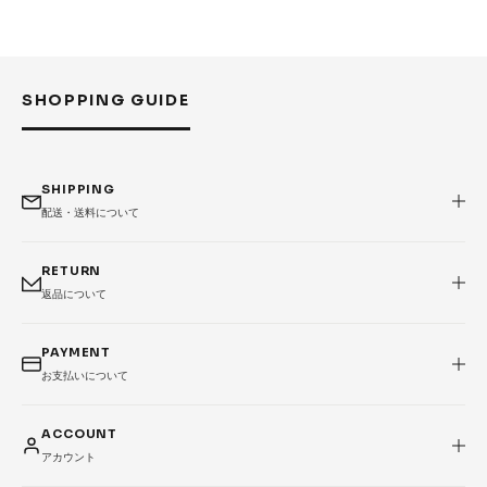
Accessories &
Goods
→
SKATE
SHOPPING GUIDE
Complete
Decks
Trucks
Wheels
SHIPPING
Bearings
Parts & Accessories
配送・送料について
Griptape
Safety Gear
RETURN
返品について
Skate Bags & Cases
Tools & Maintenance
→
MEDIA & PROJECTS
PAYMENT
お支払いについて
Media
Projects & Events
ACCOUNT
ブランドから探す
アカウント