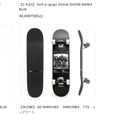
R
【Z-FLEX】 Surf-a-gogo 30inch SHORE BRAKE
BLUE
22,000円(税込)
BLUE
【GLOBE】 G2 RAMONES 「RAMONES」7.75 コ
ンプリート