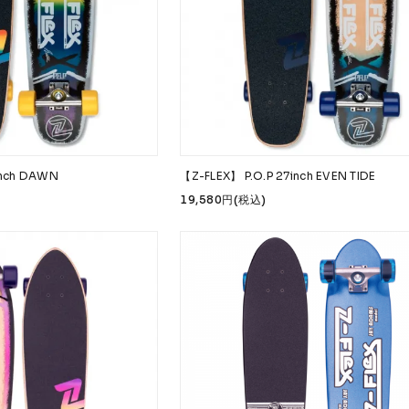
 Accessories
Griptape
 Maintenance
s & Events
inch DAWN
【Z-FLEX】 P.O.P 27inch EVEN TIDE
19,580円(税込)
W.P.S.I
九五館 -KYUGOKAN-
Z-FLEX
PENNY
Pro Shop C
OR TRUCKS
DOG TOWN
Gacious
AREth
Pro-Tec
DE
Vaga
Rip Tide
SILVER FOX
POWELL PERALTA
BONES