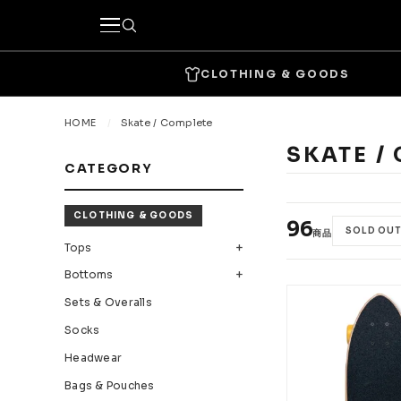
CLOTHING & GOODS
キーワードで探す
HOME
Skate / Complete
SKATE /
CATEGORY
カテゴリーから探す
CLOTHING & GOODS
CLOTHING & GOODS
96
SOLD OU
商品
Tops
Bottom
Tops
Bottoms
Headwear
Bags & 
Sets & Overalls
Accessories & Goods
Socks
Headwear
SKATE
Bags & Pouches
Complete
Decks