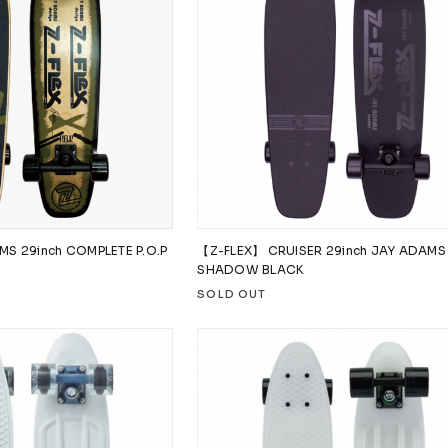
S 29inch COMPLETE P.O.P
【Z-FLEX】 CRUISER 29inch JAY ADAMS
SHADOW BLACK
SOLD OUT