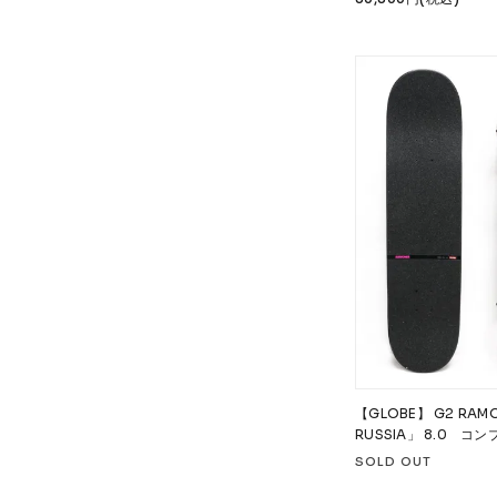
【GLOBE】 G2 RAM
RUSSIA」 8.0 コ
SOLD OUT