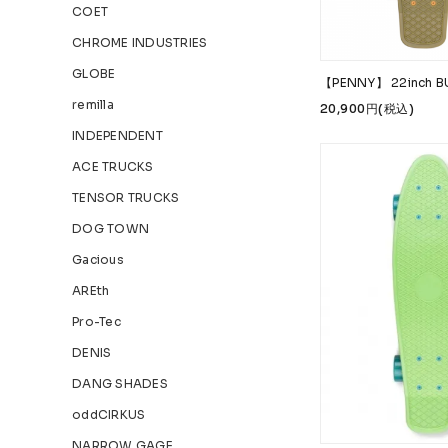
COET
CHROME INDUSTRIES
GLOBE
【PENNY】 22inch B
remilla
20,900円(税込)
INDEPENDENT
ACE TRUCKS
TENSOR TRUCKS
DOG TOWN
Gacious
AREth
Pro-Tec
DENIS
DANG SHADES
oddCIRKUS
NARROW GAGE