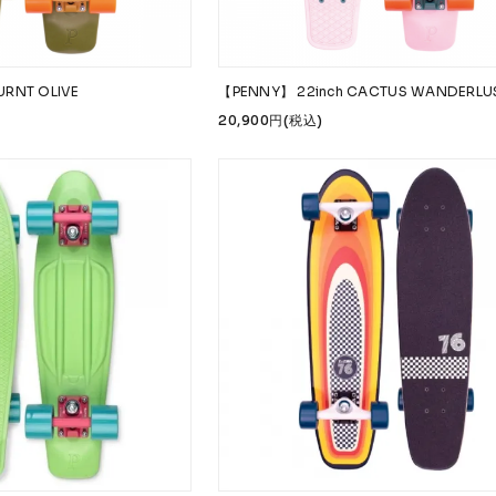
URNT OLIVE
【PENNY】 22inch CACTUS WANDERLU
20,900円(税込)