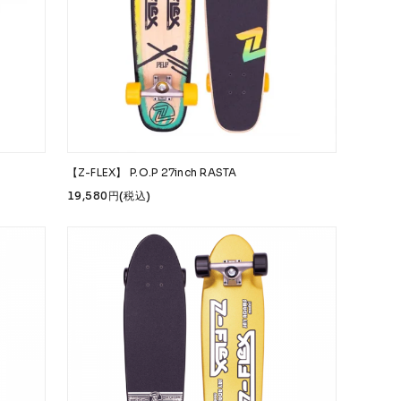
Safety Gear
→
【Z-FLEX】 P.O.P 27inch RASTA
19,580円(税込)
USTOM
COET
CHROME INDUSTRIES
GLOBE
NIS
DANG SHADES
oddCIRKUS
Various Brands Vintage