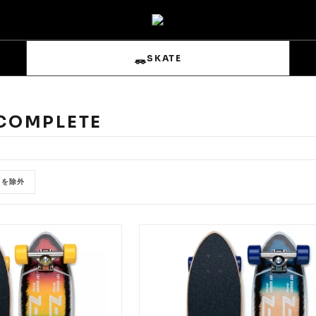
SKATE
 COMPLETE
T を除外
s
Sets & Overalls
Pouches
Gloves
Trucks