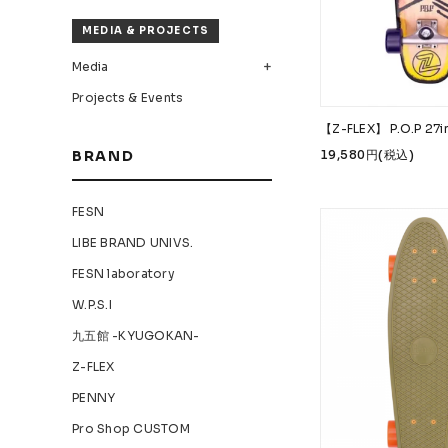
MEDIA & PROJECTS
Media
Projects & Events
【Z-FLEX】 P.O.P 27i
19,580円(税込)
BRAND
FESN
LIBE BRAND UNIVS.
FESN laboratory
W.P.S.I
九五館 -KYUGOKAN-
Z-FLEX
PENNY
Pro Shop CUSTOM