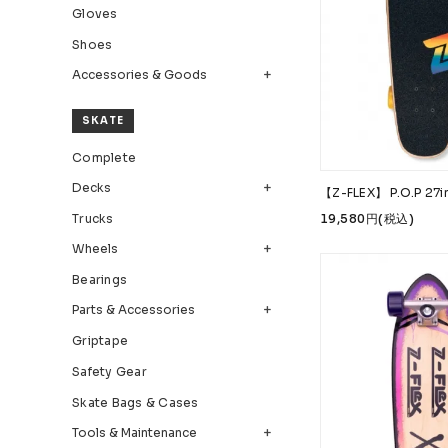
Gloves
Bearings
Parts &
Shoes
Accessories & Goods
Skate Bags & Cases
Tools &
MEDIA & PROJECTS
SKATE
Complete
Media
Project
Decks
【Z-FLEX】 P.O.P 27
ブランドから探す
Trucks
19,580円(税込)
Wheels
FESN
LIBE BRAND UNIVS.
FESN laboratory
Bearings
remilla
INDEPENDENT
ACE TRUCKS
TENS
Parts & Accessories
NARROW GAGE
HEATED WHEEL
GRIND KING
Griptape
Safety Gear
Skate Bags & Cases
Tools & Maintenance