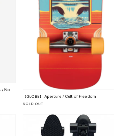
 / No
【GLOBE】 Aperture / Cult of Freedom
SOLD OUT