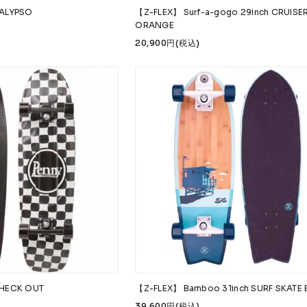
ALYPSO
【Z-FLEX】 Surf-a-gogo 29inch CRUISE
ORANGE
20,900円(税込)
CHECK OUT
【Z-FLEX】 Bamboo 31inch SURF SKATE 
39,600円(税込)