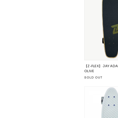
【Z-FLEX】 JAY ADAM
OLIVE
SOLD OUT