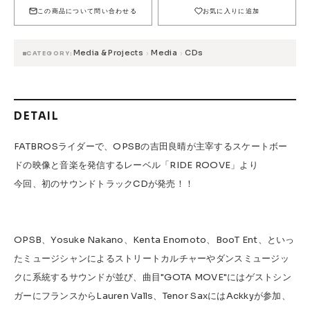
FESN
LIBE BRAND UNIVS.
FESN laboratory
この商品について問い合わせる
お気に入りに追加
W.P.S.I
九五館 -KYUGOKAN-
Z-FLEX
Media & Projects
Media
CDs
›
›
PENNY
Pro Shop CUSTOM
COET
CATEGORY
CHROME INDUSTRIES
GLOBE
remilla
INDEPENDENT
ACE TRUCKS
DETAIL
TENSOR TRUCKS
DOG TOWN
Gacious
FATBROSライダーで、OPSBの吉田良晴が主宰するスケートボー
AREth
Pro-Tec
DENIS
DANG SHADES
ドの映像と音楽を発信するレーベル「RIDE ROOVE」より
oddCIRKUS
NARROW GAGE
HEATED WHEEL
今回、初のサウンドトラックCDが発売！！
GRIND KING
Vaga
Rip Tide
SILVER FOX
POWELL PERALTA
BONES
OPSB、Yosuke Nakano、Kenta Enomoto、BooT Ent、といっ
Various Brands Vintage
たミュージシャンによるストリートカルチャーやダンスミュージッ
クに系統するサウンドが並び、曲目"GOTA MOVE"にはゲストシン
ガーにフランスからLauren Valls、Tenor SaxにはAckkyが参加、