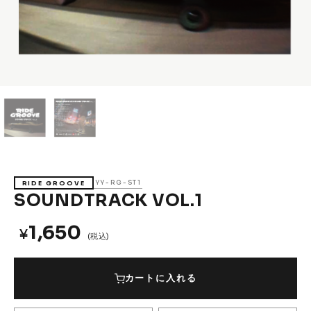
Accessories &
Goods
→
SKATE
Complete
Decks
Trucks
Wheels
Bearings
Parts & Accessories
Griptape
Safety Gear
YY-RG-ST1
RIDE GROOVE
Skate Bags & Cases
Tools & Maintenance
SOUNDTRACK VOL.1
→
MEDIA & PROJECTS
1,650
¥
(税込)
Media
Projects & Events
カートに入れる
ブランドから探す