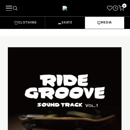
0
CLOTHING
SKATE
MEDIA
キーワードで探す
カテゴリーから探す
→
CLOTHING & GOODS
Tops
Bottoms
Sets & Overalls
Socks
Headwear
Bags & Pouches
Gloves
Shoes