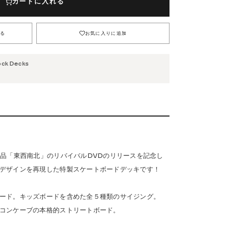
カートに入れる
Safety Gear
る
お気に入りに追加
→
ock Decks
USTOM
COET
CHROME INDUSTRIES
GLOBE
NIS
DANG SHADES
oddCIRKUS
デオ作品「東西南北」のリバイバルDVDのリリースを記念し
Various Brands Vintage
デザインを再現した特製スケートボードデッキです！
ード。キッズボードを含めた全５種類のサイジング。
コンケーブの本格的ストリートボード。