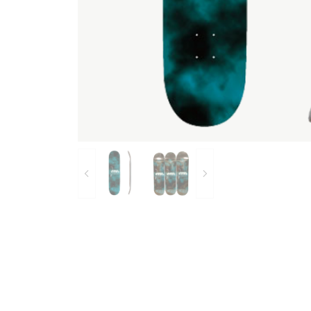
Bearings
Parts &
Skate Bags & Cases
Tools &
MEDIA & PROJECTS
Media
Project
ブランドから探す
FESN
LIBE BRAND UNIVS.
FESN laboratory
remilla
INDEPENDENT
ACE TRUCKS
TENS
NARROW GAGE
HEATED WHEEL
GRIND KING