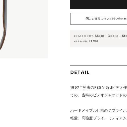
12,100円(税込)
7.5(KIDS)
在庫なし
 Accessories
Griptape
12,100円(税込)
7.75
この商品について問い合わせ
在庫なし
 Maintenance
12,100円(税込)
8
在庫なし
Skate
Decks
St
›
›
CATEGORY
FESN
BRAND
12,100円(税込)
s & Events
8.25
在庫なし
DETAIL
W.P.S.I
九五館 -KYUGOKAN-
Z-FLEX
PENNY
Pro Shop C
OR TRUCKS
DOG TOWN
Gacious
AREth
Pro-Tec
DE
1997年発表のFESN 3rdビ
Vaga
Rip Tide
SILVER FOX
POWELL PERALTA
BONES
ての、当時のビデオジャケットの
ハードメイプル仕様の７プライボ
軽量、高強度プライ、ミディアム