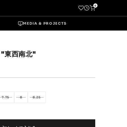
0
MEDIA & PROJECTS
7 "東西南北"
→
Socks
Shoes
7.75
8
8.25
→
Wheels