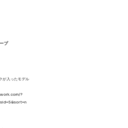
テープ
ックが入ったモデル
twork.com/?
sid=5&sort=n