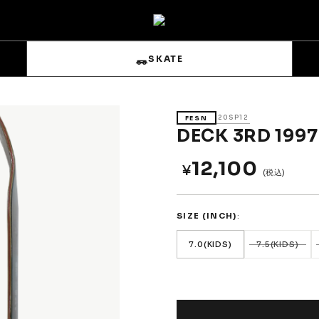
SKATE
20SP12
FESN
DECK 3RD 199
12,100
¥
(税込)
s
Sets & Overalls
SIZE (INCH)
Pouches
Gloves
7.0(KIDS)
7.5(KIDS)
SIZE (INCH)
7.0(KIDS)
12,100円(税込)
Trucks