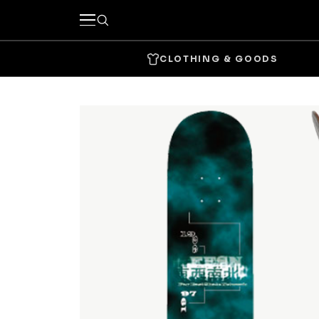
CLOTHING & GOODS
キーワードで探す
カテゴリーから探す
CLOTHING & GOODS
Tops
Bottom
Headwear
Bags & 
Accessories & Goods
SKATE
Complete
Decks