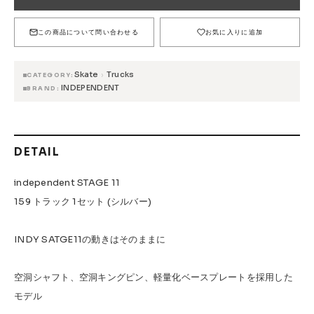
FESN
LIBE BRAND UNIVS.
FESN laboratory
W.P.S.I
九五館 -KYUGOKAN-
Z-FLEX
この商品について問い合わせる
お気に入りに追加
PENNY
Pro Shop CUSTOM
COET
Skate
Trucks
›
CATEGORY
CHROME INDUSTRIES
GLOBE
remilla
INDEPENDENT
BRAND
INDEPENDENT
ACE TRUCKS
TENSOR TRUCKS
DOG TOWN
Gacious
DETAIL
AREth
Pro-Tec
DENIS
DANG SHADES
oddCIRKUS
NARROW GAGE
HEATED WHEEL
independent STAGE 11
159 トラック 1セット (シルバー)
GRIND KING
Vaga
Rip Tide
SILVER FOX
POWELL PERALTA
BONES
INDY SATGE11の動きはそのままに
Various Brands Vintage
空洞シャフト、空洞キングピン、軽量化ベースプレートを採用した
モデル