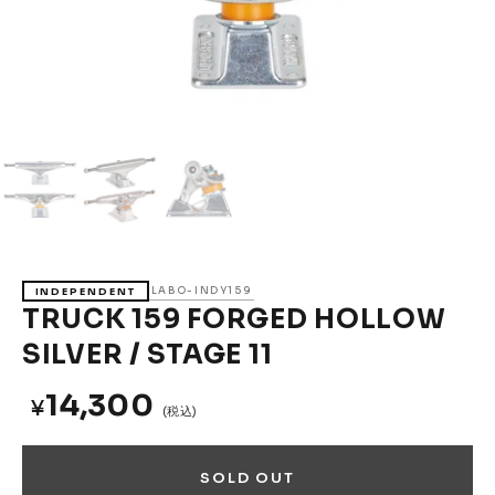
Accessories &
Goods
→
SKATE
Complete
Decks
Trucks
Wheels
Bearings
Parts & Accessories
Griptape
Safety Gear
LABO-INDY159
INDEPENDENT
Skate Bags & Cases
Tools & Maintenance
TRUCK 159 FORGED HOLLOW
SILVER / STAGE 11
→
MEDIA & PROJECTS
Media
Projects & Events
14,300
¥
(税込)
ブランドから探す
SOLD OUT