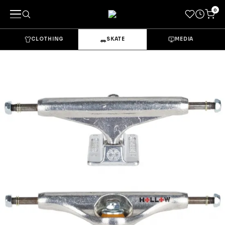
0
CLOTHING
SKATE
MEDIA
キーワードで探す
カテゴリーから探す
→
CLOTHING & GOODS
Tops
Bottoms
Sets & Overalls
Socks
Headwear
Bags & Pouches
Gloves
Shoes