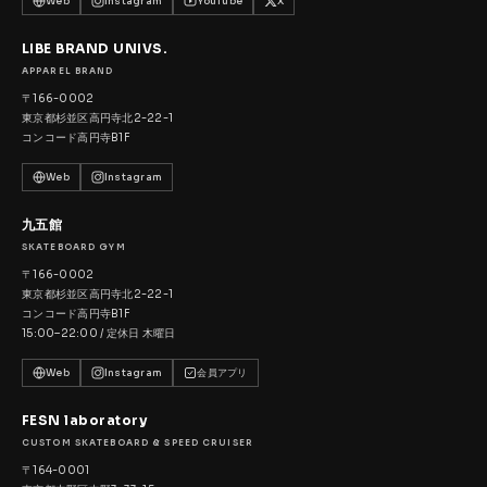
Web
Instagram
YouTube
X
LIBE BRAND UNIVS.
APPAREL BRAND
〒166-0002
東京都杉並区高円寺北2-22-1
コンコード高円寺B1F
Web
Instagram
九五館
SKATEBOARD GYM
〒166-0002
東京都杉並区高円寺北2-22-1
コンコード高円寺B1F
15:00–22:00 / 定休日 木曜日
Web
Instagram
会員アプリ
FESN laboratory
CUSTOM SKATEBOARD & SPEED CRUISER
〒164-0001