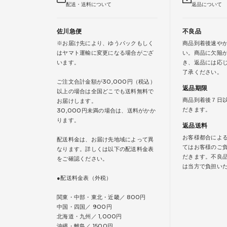
配送・送料について
返品について
佐川急便
不良品
※お届け先により、ゆうパックもしく
商品到着後速や
はヤマト運輸に変更になる場合がござ
い。商品に欠陥
います。
き、返品には応
了承ください。
ご注文合計金額が30,000円（税込）
返品期限
以上の場合は全国どこでも送料無料で
商品到着後７日
お届けします。
だきます。
30,000円未満の場合は、送料がかか
ります。
返品送料
お客様都合によ
配送料金は、お届け先地域によって異
てはお客様のご
なります。詳しくは以下の配送料金表
だきます。不良
をご確認ください。
は当方で負担い
●配送料金表（外税）
関東・中部・東北・近畿／ 800円
中国・四国／ 900円
北海道・九州／ 1,000円
沖縄・離島／ 1500円