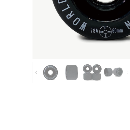
Bearings
Parts &
Skate Bags & Cases
Tools &
MEDIA & PROJECTS
Media
Project
ブランドから探す
FESN
LIBE BRAND UNIVS.
FESN laboratory
remilla
INDEPENDENT
ACE TRUCKS
TENS
NARROW GAGE
HEATED WHEEL
GRIND KING