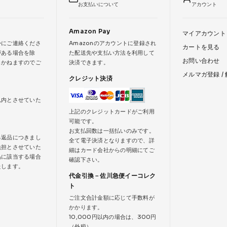
お支払いについて
アカウント
Amazon Pay
マイアカウント
かにご連絡くださ
Amazonのアカウントに登録され
カートを見る
がある場合を除
た配送先や支払い方法を利用して
お問い合わせ
じかねますのでご
決済できます。
メルマガ登録 /
クレジット決済
以内とさせていた
上記のクレジットカードがご利用
可能です。
お支払回数は一括払いのみです。
る返品につきまし
全て電子決済となりますので、詳
負担とさせていた
細はカード会社からの明細にてご
品に該当する場合
確認下さい。
たします。
代金引換－佐川急便イーコレク
ト
ご注文合計金額に応じて手数料が
かかります。
10,000円以内の場合は、300円
（外税）