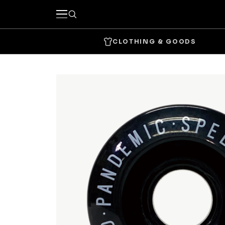
CLOTHING & GOODS
キーワードで探す
カテゴリーから探す
CLOTHING & GOODS
Tops
Bottom
Headwear
Bags & 
Accessories & Goods
SKATE
Complete
Decks