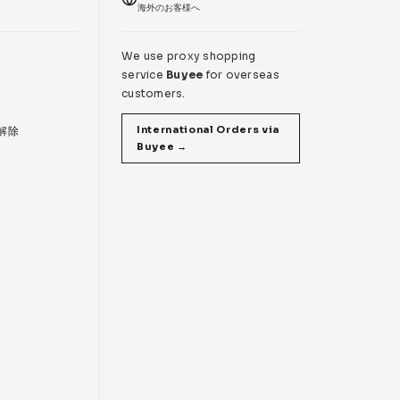
海外のお客様へ
We use proxy shopping
service
Buyee
for overseas
customers.
International Orders via
 解除
Buyee →