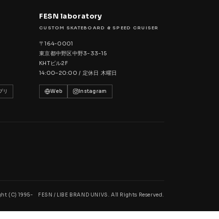
FESN laboratory
CUSTOM SKATEBOARD & SPEED CRUISER
〒164-0001
東京都中野区中野3-33-15
KHTビル2F
14:00–20:00 / 定休日 木曜日
プリ
Web
Instagram
ht (C) 1995- FESN / LIBE BRAND UNIVS. All Rights Reserved.