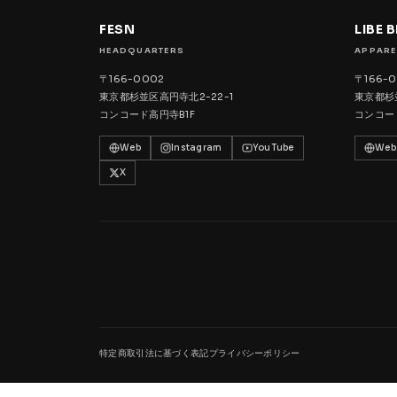
FESN
LIBE 
HEADQUARTERS
APPARE
〒166-0002
〒166-
東京都杉並区高円寺北2-22-1
東京都杉並
コンコード高円寺B1F
コンコー
Web
Instagram
YouTube
Web
X
特定商取引法に基づく表記
プライバシーポリシー