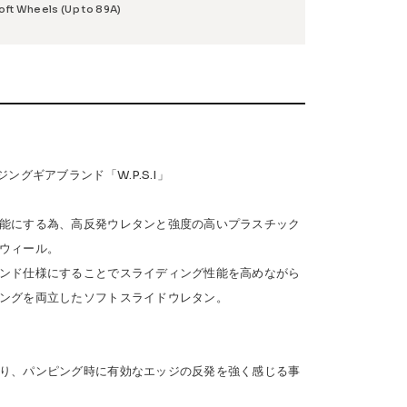
oft Wheels (Up to 89A)
Safety Gear
→
ングギアブランド「W.P.S.I」
能にする為、高反発ウレタンと強度の高いプラスチック
USTOM
COET
CHROME INDUSTRIES
GLOBE
ウィール。
NIS
DANG SHADES
oddCIRKUS
ンド仕様にすることでスライディング性能を高めながら
ングを両立したソフトスライドウレタン。
Various Brands Vintage
り、パンピング時に有効なエッジの反発を強く感じる事