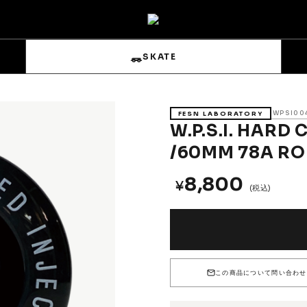
SKATE
WPSI00
FESN LABORATORY
W.P.S.I. HARD
/60MM 78A RO
8,800
¥
s
Sets & Overalls
(税込)
Pouches
Gloves
この商品について問い合わせ
Trucks