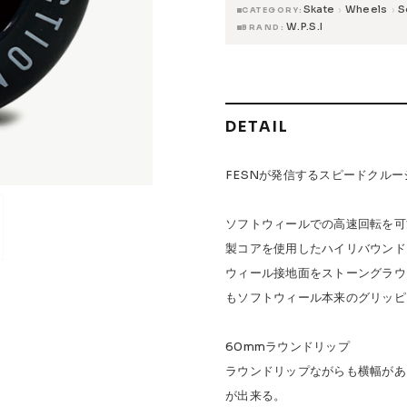
Skate
Wheels
S
›
›
CATEGORY
W.P.S.I
BRAND
 Accessories
Griptape
 Maintenance
DETAIL
s & Events
FESNが発信するスピードクルージ
ソフトウィールでの高速回転を可
W.P.S.I
九五館 -KYUGOKAN-
Z-FLEX
PENNY
Pro Shop C
製コアを使用したハイリバウンド
OR TRUCKS
DOG TOWN
Gacious
AREth
Pro-Tec
DE
ウィール接地面をストーングラウ
もソフトウィール本来のグリッピ
Vaga
Rip Tide
SILVER FOX
POWELL PERALTA
BONES
60mmラウンドリップ
ラウンドリップながらも横幅があ
が出来る。