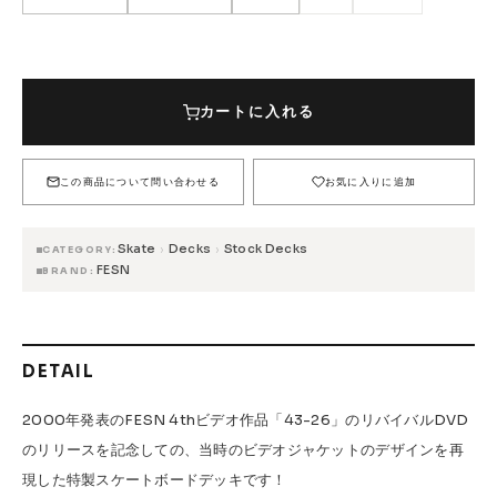
FESN
LIBE BRAND UNIVS.
FESN laboratory
W.P.S.I
九五館 -KYUGOKAN-
Z-FLEX
SIZE (INCH)
7.0(KIDS)
12,100円(税込)
PENNY
Pro Shop CUSTOM
COET
カートに入れる
CHROME INDUSTRIES
GLOBE
remilla
7.5(KIDS)
12,100円(税込)
INDEPENDENT
ACE TRUCKS
7.75
12,100円(税込)
この商品について問い合わせる
お気に入りに追加
TENSOR TRUCKS
DOG TOWN
Gacious
12,100円(税込)
8
在庫なし
AREth
Pro-Tec
DENIS
DANG SHADES
Skate
Decks
Stock Decks
›
›
CATEGORY
12,100円(税込)
FESN
BRAND
8.25
oddCIRKUS
NARROW GAGE
HEATED WHEEL
在庫なし
GRIND KING
Vaga
Rip Tide
SILVER FOX
POWELL PERALTA
BONES
DETAIL
Various Brands Vintage
2000年発表のFESN 4thビデオ作品「43-26」のリバイバルDVD
のリリースを記念しての、当時のビデオジャケットのデザインを再
現した特製スケートボードデッキです！