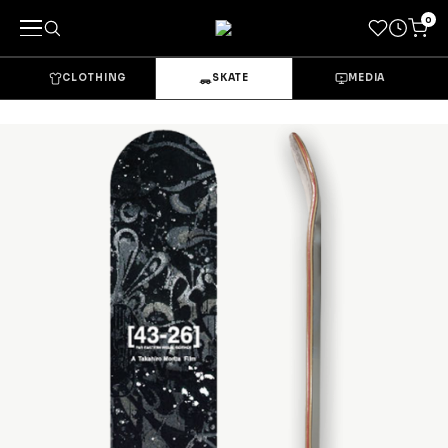
0
CLOTHING
SKATE
MEDIA
キーワードで探す
カテゴリーから探す
→
CLOTHING & GOODS
Tops
Bottoms
Sets & Overalls
Socks
Headwear
Bags & Pouches
Gloves
Shoes