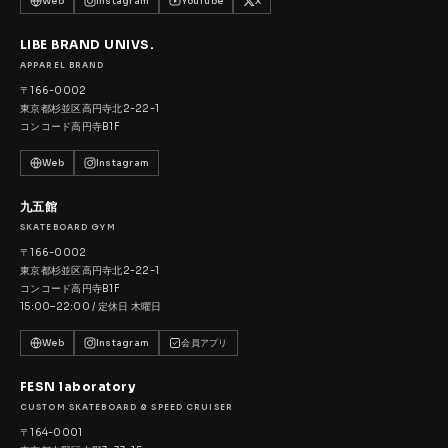
Web
Instagram
YouTube
X
LIBE BRAND UNIVS.
APPAREL BRAND
〒166-0002
東京都杉並区高円寺北2-22-1
コンコード高円寺B1F
Web
Instagram
九五館
SKATEBOARD GYM
〒166-0002
東京都杉並区高円寺北2-22-1
コンコード高円寺B1F
15:00–22:00 / 定休日 木曜日
Web
Instagram
会員アプリ
FESN laboratory
CUSTOM SKATEBOARD & SPEED CRUISER
〒164-0001