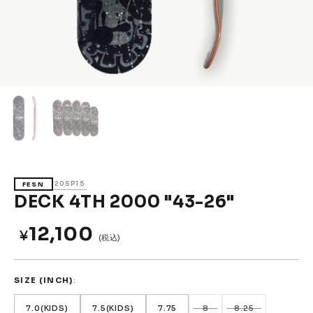
Accessories &
Goods
→
SKATE
Complete
Decks
Trucks
Wheels
Bearings
Parts & Accessories
Griptape
Safety Gear
20SP15
FESN
Skate Bags & Cases
Tools & Maintenance
DECK 4TH 2000 "43-26"
→
MEDIA & PROJECTS
12,100
¥
(税込)
Media
Projects & Events
SIZE (INCH)
ブランドから探す
7.0(KIDS)
7.5(KIDS)
7.75
8
8.25