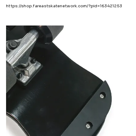
https://shop.fareastskatenetwork.com/?pid=163421253