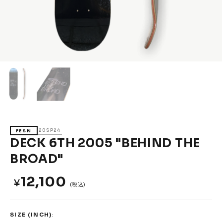
Accessories &
Goods
→
SKATE
Complete
Decks
Trucks
Wheels
Bearings
Parts & Accessories
Griptape
Safety Gear
20SP24
FESN
Skate Bags & Cases
Tools & Maintenance
DECK 6TH 2005 "BEHIND THE
BROAD"
→
MEDIA & PROJECTS
Media
Projects & Events
12,100
¥
(税込)
ブランドから探す
SIZE (INCH)