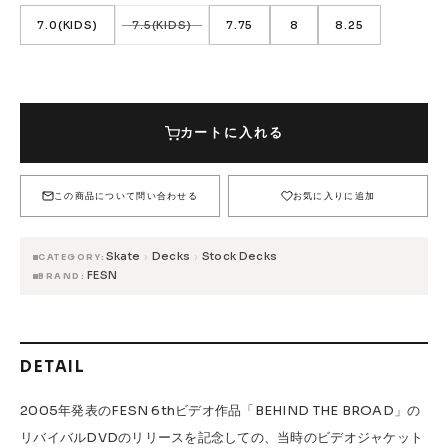
FESN
LIBE BRAND UNIVS.
FESN laboratory
7.0(KIDS)
7.5(KIDS)
7.75
8
8.25
W.P.S.I
九五館 -KYUGOKAN-
Z-FLEX
PENNY
Pro Shop CUSTOM
COET
SIZE (INCH)
7.0(KIDS)
12,100円(税込)
CHROME INDUSTRIES
GLOBE
remilla
カートに入れる
12,100円(税込)
INDEPENDENT
ACE TRUCKS
7.5(KIDS)
在庫なし
TENSOR TRUCKS
DOG TOWN
Gacious
7.75
この商品について問い合わせる
お気に入りに追加
12,100円(税込)
AREth
Pro-Tec
DENIS
DANG SHADES
8
12,100円(税込)
oddCIRKUS
NARROW GAGE
HEATED WHEEL
Skate
Decks
Stock Decks
›
›
CATEGORY
FESN
BRAND
8.25
GRIND KING
Vaga
Rip Tide
12,100円(税込)
SILVER FOX
POWELL PERALTA
BONES
Various Brands Vintage
DETAIL
2005年発表のFESN 6thビデオ作品「BEHIND THE BROAD」の
リバイバルDVDのリリースを記念しての、当時のビデオジャケット