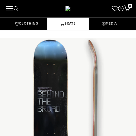
0
CLOTHING
SKATE
MEDIA
キーワードで探す
カテゴリーから探す
→
CLOTHING & GOODS
Tops
Bottoms
Sets & Overalls
Socks
Headwear
Bags & Pouches
Gloves
Shoes