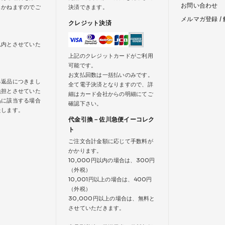
お問い合わせ
じかねますのでご
決済できます。
メルマガ登録 /
クレジット決済
以内とさせていた
上記のクレジットカードがご利用
可能です。
お支払回数は一括払いのみです。
る返品につきまし
全て電子決済となりますので、詳
負担とさせていた
細はカード会社からの明細にてご
品に該当する場合
確認下さい。
たします。
代金引換－佐川急便イーコレク
ト
ご注文合計金額に応じて手数料が
かかります。
10,000円以内の場合は、300円
（外税）
10,001円以上の場合は、400円
（外税）
30,000円以上の場合は、無料と
させていただきます。