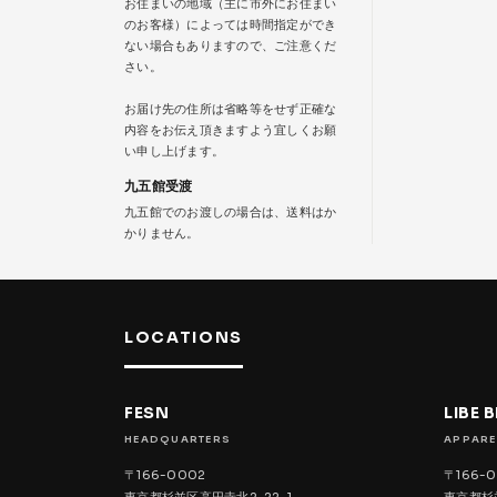
お住まいの地域（主に市外にお住まい
のお客様）によっては時間指定ができ
ない場合もありますので、ご注意くだ
さい。
お届け先の住所は省略等をせず正確な
内容をお伝え頂きますよう宜しくお願
い申し上げます。
九五館受渡
九五館でのお渡しの場合は、送料はか
かりません。
LOCATIONS
FESN
LIBE 
HEADQUARTERS
APPARE
〒166-0002
〒166-