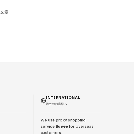
真/文章
T
INTERNATIONAL
海外のお客様へ
We use proxy shopping
service
Buyee
for overseas
customers.