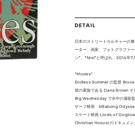
 Accessories
Griptape
 Maintenance
DETAIL
日本のストリートカルチャーの黎
s & Events
ーター、画家、フォトグラファー
ン”、”Nisi”と呼ばれ、201
"Movies"
W.P.S.I
九五館 -KYUGOKAN-
Z-FLEX
PENNY
Pro Shop C
Endless Summer の監督 Bruce
OR TRUCKS
DOG TOWN
Gacious
AREth
Pro-Tec
DE
彼の家族である Dana Brown そし
Big Wednesday で水中の撮影監
Vaga
Rip Tide
SILVER FOX
POWELL PERALTA
BONES
サーフ映画 billabong Odyssey/R
スケート映画 Lords of Dogto
Christian Hososi のドキ