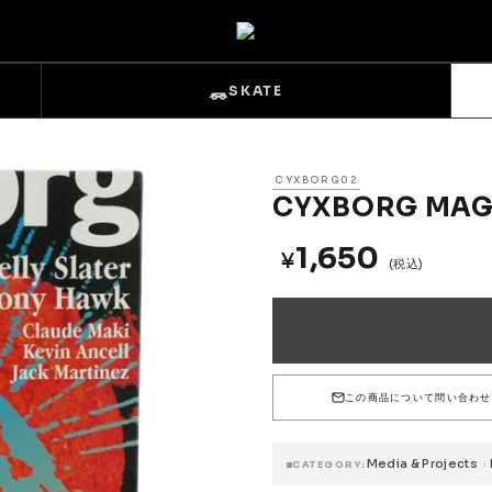
SKATE
CYXBORG02
CYXBORG MAGA
1,650
¥
(税込)
s
Sets & Overalls
Pouches
Gloves
この商品について問い合わせ
Media & Projects
›
CATEGORY
Trucks