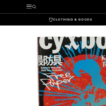
CLOTHING & GOODS
キーワードで探す
カテゴリーから探す
CLOTHING & GOODS
Tops
Bottom
Headwear
Bags & 
Accessories & Goods
SKATE
Complete
Decks