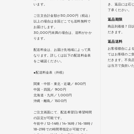
います。
き、返品には応
了承ください。
ご注文合計金額が30,000円（税込）
返品期限
以上の場合は全国どこでも送料無料で
商品到着後７日
お届けします。
だきます。
30,000円未満の場合は、送料がかか
ります。
返品送料
お客様都合によ
配送料金は、お届け先地域によって異
てはお客様のご
なります。詳しくは以下の配送料金表
だきます。不良
をご確認ください。
は当方で負担い
●配送料金表（外税）
関東・中部・東北・近畿／ 800円
中国・四国／ 900円
北海道・九州／ 1,000円
沖縄・離島／ 1500円
ご注文画面にて、配送希望日/希望時間
の設定が可能です。
午前中 / 12-14時 / 14-16時 / 16-18時 /
18-21時での時間帯指定が可能です。