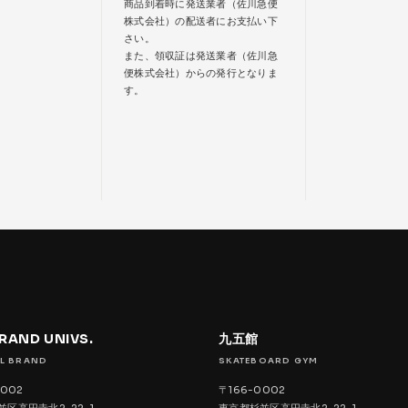
商品到着時に発送業者（佐川急便
株式会社）の配送者にお支払い下
さい。
また、領収証は発送業者（佐川急
便株式会社）からの発行となりま
す。
BRAND UNIVS.
九五館
L BRAND
SKATEBOARD GYM
0002
〒166-0002