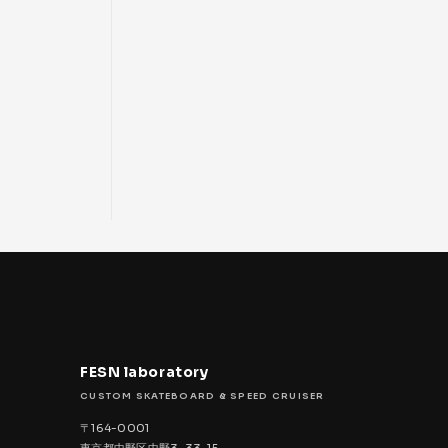
FESN laboratory
CUSTOM SKATEBOARD & SPEED CRUISER
〒164-0001