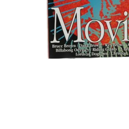
Bearings
Parts &
Skate Bags & Cases
Tools &
MEDIA & PROJECTS
Media
Project
ブランドから探す
FESN
LIBE BRAND UNIVS.
FESN laboratory
remilla
INDEPENDENT
ACE TRUCKS
TENS
NARROW GAGE
HEATED WHEEL
GRIND KING