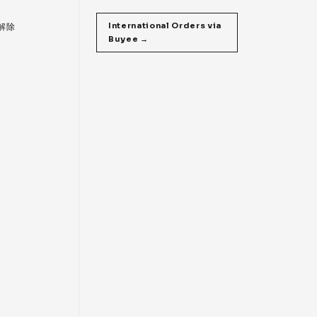
International Orders via
 解除
Buyee →