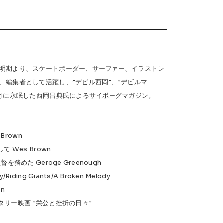
Safety Gear
→
明期より、スケートボーダー、サーファー、イラストレ
、編集者として活躍し、”デビル西岡”、”デビルマ
4年7月に永眠した西岡昌典氏によるサイボーグマガジン。
USTOM
COET
CHROME INDUSTRIES
GLOBE
 Brown
NIS
DANG SHADES
oddCIRKUS
て Wes Brown
督を務めた Geroge Greenough
Various Brands Vintage
iding Giants/A Broken Melody
wn
ュメンタリー映画 ”栄公と挫折の日々”