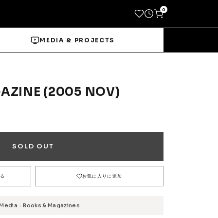
0
MEDIA & PROJECTS
ZINE (2005 NOV)
→
Socks
SOLD OUT
Shoes
る
お気に入りに追加
→
Media
Books & Magazines
›
Wheels