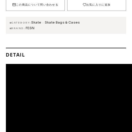
FESN
LIBE BRAND UNIVS.
FESN laboratory
この商品について問い合わせる
お気に入りに追加
W.P.S.I
九五館 -KYUGOKAN-
Z-FLEX
Skate
Skate Bags & Cases
›
PENNY
Pro Shop CUSTOM
COET
CATEGORY
FESN
BRAND
CHROME INDUSTRIES
GLOBE
remilla
INDEPENDENT
ACE TRUCKS
TENSOR TRUCKS
DOG TOWN
Gacious
DETAIL
AREth
Pro-Tec
DENIS
DANG SHADES
oddCIRKUS
NARROW GAGE
HEATED WHEEL
GRIND KING
Vaga
Rip Tide
SILVER FOX
POWELL PERALTA
BONES
Various Brands Vintage