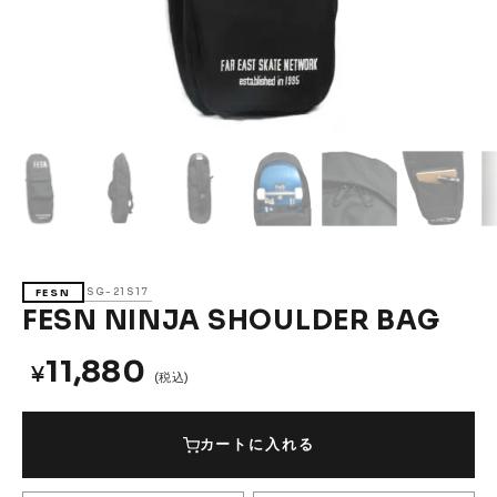
Accessories &
Goods
→
SKATE
Complete
Decks
Trucks
Wheels
Bearings
Parts & Accessories
Griptape
Safety Gear
SG-21S17
FESN
Skate Bags & Cases
Tools & Maintenance
FESN NINJA SHOULDER BAG
→
MEDIA & PROJECTS
11,880
¥
(税込)
Media
Projects & Events
カートに入れる
ブランドから探す