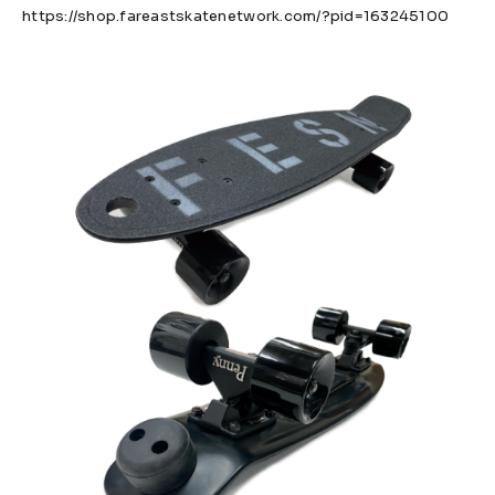
https://shop.fareastskatenetwork.com/?pid=163245100