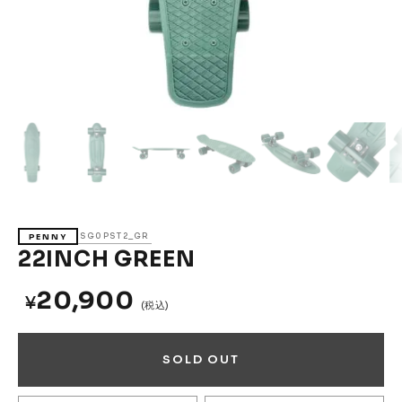
Accessories &
Goods
→
SKATE
Complete
Decks
Trucks
Wheels
Bearings
Parts & Accessories
Griptape
Safety Gear
SG0PST2_GR
PENNY
Skate Bags & Cases
Tools & Maintenance
22INCH GREEN
→
MEDIA & PROJECTS
20,900
¥
(税込)
Media
Projects & Events
SOLD OUT
ブランドから探す