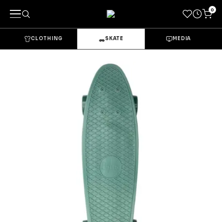
0
CLOTHING
SKATE
MEDIA
キーワードで探す
カテゴリーから探す
→
CLOTHING & GOODS
Tops
Bottoms
Sets & Overalls
Socks
Headwear
Bags & Pouches
Gloves
Shoes