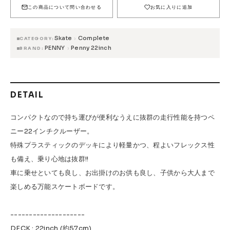
FESN
LIBE BRAND UNIVS.
FESN laboratory
この商品について問い合わせる
お気に入りに追加
W.P.S.I
九五館 -KYUGOKAN-
Z-FLEX
Skate
Complete
›
CATEGORY
PENNY
Pro Shop CUSTOM
COET
PENNY
Penny 22inch
›
BRAND
CHROME INDUSTRIES
GLOBE
remilla
INDEPENDENT
ACE TRUCKS
DETAIL
TENSOR TRUCKS
DOG TOWN
Gacious
AREth
Pro-Tec
DENIS
DANG SHADES
コンパクトなので持ち運びが便利なうえに抜群の走行性能を持つペ
oddCIRKUS
NARROW GAGE
HEATED WHEEL
ニー22インチクルーザー。
特殊プラスティックのデッキにより軽量かつ、程よいフレックス性
GRIND KING
Vaga
Rip Tide
も備え、乗り心地は抜群!!
SILVER FOX
POWELL PERALTA
BONES
車に乗せといても良し、お出掛けのお供も良し、子供から大人まで
Various Brands Vintage
楽しめる万能スケートボードです。
--------------------
DECK : 22inch (約57cm)