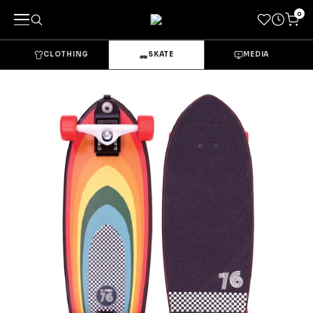
0
CLOTHING
SKATE
MEDIA
キーワードで探す
カテゴリーから探す
→
CLOTHING & GOODS
Tops
Bottoms
Sets & Overalls
Socks
Headwear
Bags & Pouches
Gloves
Shoes