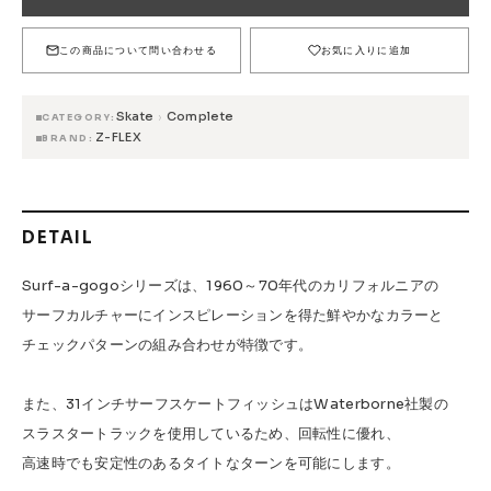
FESN
LIBE BRAND UNIVS.
FESN laboratory
W.P.S.I
九五館 -KYUGOKAN-
Z-FLEX
この商品について問い合わせる
お気に入りに追加
PENNY
Pro Shop CUSTOM
COET
Skate
Complete
›
CATEGORY
CHROME INDUSTRIES
GLOBE
remilla
Z-FLEX
BRAND
INDEPENDENT
ACE TRUCKS
TENSOR TRUCKS
DOG TOWN
Gacious
DETAIL
AREth
Pro-Tec
DENIS
DANG SHADES
oddCIRKUS
NARROW GAGE
HEATED WHEEL
Surf-a-gogoシリーズは、1960～70年代のカリフォルニアの
サーフカルチャーにインスピレーションを得た鮮やかなカラーと
GRIND KING
Vaga
Rip Tide
チェックパターンの組み合わせが特徴です。
SILVER FOX
POWELL PERALTA
BONES
Various Brands Vintage
また、31インチサーフスケートフィッシュはWaterborne社製の
スラスタートラックを使用しているため、回転性に優れ、
高速時でも安定性のあるタイトなターンを可能にします。