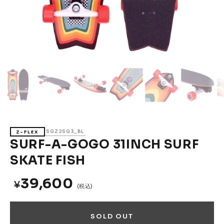
Accessories &
Goods
→
SKATE
Complete
Decks
Trucks
Wheels
Bearings
Parts & Accessories
Griptape
Safety Gear
SGZ2SG3_BL
Z-FLEX
Skate Bags & Cases
Tools & Maintenance
SURF-A-GOGO 31INCH SURF
SKATE FISH
→
MEDIA & PROJECTS
Media
Projects & Events
39,600
¥
(税込)
ブランドから探す
SOLD OUT