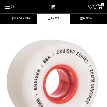
0
CLOTHING
SKATE
MEDIA
キーワードで探す
カテゴリーから探す
→
CLOTHING & GOODS
Tops
Bottoms
Sets & Overalls
Socks
Headwear
Bags & Pouches
Gloves
Shoes