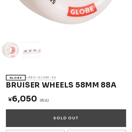
Accessories &
Goods
→
SKATE
Complete
Decks
Trucks
Wheels
Bearings
Parts & Accessories
Griptape
Safety Gear
LABO-GLOBE-04
GLOBE
Skate Bags & Cases
Tools & Maintenance
BRUISER WHEELS 58MM 88A
→
MEDIA & PROJECTS
6,050
¥
(税込)
Media
Projects & Events
SOLD OUT
ブランドから探す