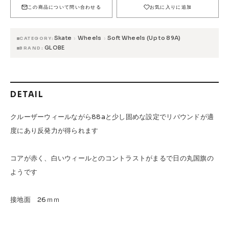
FESN
LIBE BRAND UNIVS.
FESN laboratory
この商品について問い合わせる
お気に入りに追加
W.P.S.I
九五館 -KYUGOKAN-
Z-FLEX
Skate
Wheels
Soft Wheels (Up to 89A)
›
›
CATEGORY
PENNY
Pro Shop CUSTOM
COET
GLOBE
BRAND
CHROME INDUSTRIES
GLOBE
remilla
INDEPENDENT
ACE TRUCKS
DETAIL
TENSOR TRUCKS
DOG TOWN
Gacious
AREth
Pro-Tec
DENIS
DANG SHADES
クルーザーウィールながら88aと少し固めな設定でリバウンドが適
oddCIRKUS
NARROW GAGE
HEATED WHEEL
度にあり反発力が得られます
GRIND KING
Vaga
Rip Tide
コアが赤く、白いウィールとのコントラストがまるで日の丸国旗の
SILVER FOX
POWELL PERALTA
BONES
ようです
Various Brands Vintage
接地面 26ｍｍ