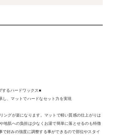
Safety Gear
→
USTOM
COET
CHROME INDUSTRIES
GLOBE
NIS
DANG SHADES
oddCIRKUS
プするハードワックス■
を継承し、マットでハードなセット力を実現
Various Brands Vintage
リングが楽になります。マットで軽い質感の仕上がりは
や地肌への負担は少なくお湯で簡単に落とせるのも特徴
ぜる事で好みの強度に調整する事ができるので部位やスタイ