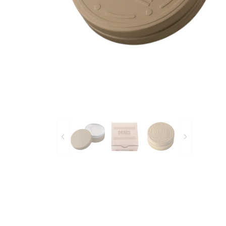
Bearings
Parts &
Skate Bags & Cases
Tools &
MEDIA & PROJECTS
Media
Project
ブランドから探す
FESN
LIBE BRAND UNIVS.
FESN laboratory
remilla
INDEPENDENT
ACE TRUCKS
TENS
NARROW GAGE
HEATED WHEEL
GRIND KING