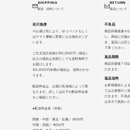
SHIPPING
RETURN
配送・送料について
返品について
佐川急便
不良品
※お届け先により、ゆうパックもしく
商品到着後速や
はヤマト運輸に変更になる場合がござ
い。商品に欠陥
います。
き、返品には応
了承ください。
ご注文合計金額が30,000円（税込）
返品期限
以上の場合は全国どこでも送料無料で
商品到着後７日
お届けします。
だきます。
30,000円未満の場合は、送料がかか
ります。
返品送料
お客様都合によ
配送料金は、お届け先地域によって異
てはお客様のご
なります。詳しくは以下の配送料金表
だきます。不良
をご確認ください。
は当方で負担い
●配送料金表（外税）
関東・中部・東北・近畿／ 800円
中国・四国／ 900円