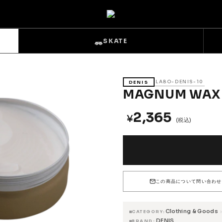
SKATE
LABO-DENIS-10
DENIS
MAGNUM WAX
2,365
¥
(税込)
s
Sets & Overalls
Pouches
Gloves
この商品について問い合わせ
Clothing & Goods
›
CATEGORY
Trucks
DENIS
BRAND