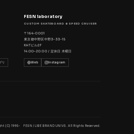
FESN laboratory
CUSTOM SKATEBOARD & SPEED CRUISER
〒164-0001
東京都中野区中野3-33-15
KHTビル2F
14:00–20:00 / 定休日 木曜日
プリ
Web
Instagram
ht (C) 1995- FESN / LIBE BRAND UNIVS. All Rights Reserved.