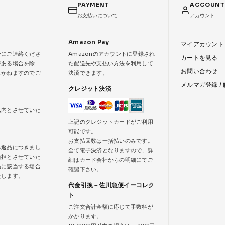
PAYMENT
ACCOUN
お支払いについて
アカウント
Amazon Pay
マイアカウント
かにご連絡くださ
Amazonのアカウントに登録され
カートを見る
がある場合を除
た配送先や支払い方法を利用して
お問い合わせ
じかねますのでご
決済できます。
メルマガ登録 /
クレジット決済
以内とさせていた
上記のクレジットカードがご利用
可能です。
お支払回数は一括払いのみです。
る返品につきまし
全て電子決済となりますので、詳
負担とさせていた
細はカード会社からの明細にてご
品に該当する場合
確認下さい。
たします。
代金引換－佐川急便イーコレク
ト
ご注文合計金額に応じて手数料が
かかります。