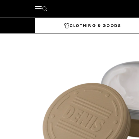
CLOTHING & GOODS
キーワードで探す
カテゴリーから探す
CLOTHING & GOODS
Tops
Bottom
Headwear
Bags & 
Accessories & Goods
SKATE
Complete
Decks