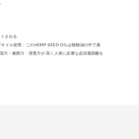
。
ットされる
オイル使用：このHEMP SEED OILは植物油の中で最
湿力・被膜力・浸透力が 高く人体に必要な必須脂肪酸を