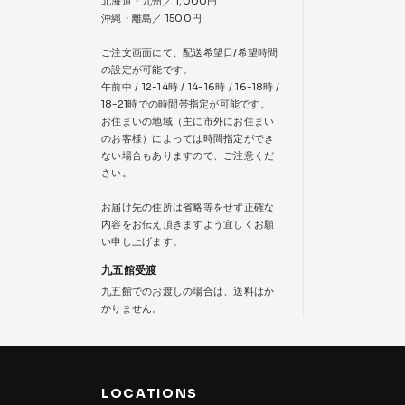
北海道・九州／ 1,000円
沖縄・離島／ 1500円
ご注文画面にて、配送希望日/希望時間
の設定が可能です。
午前中 / 12-14時 / 14-16時 / 16-18時 /
18-21時での時間帯指定が可能です。
お住まいの地域（主に市外にお住まい
のお客様）によっては時間指定ができ
ない場合もありますので、ご注意くだ
さい。
お届け先の住所は省略等をせず正確な
内容をお伝え頂きますよう宜しくお願
い申し上げます。
九五館受渡
九五館でのお渡しの場合は、送料はか
かりません。
LOCATIONS