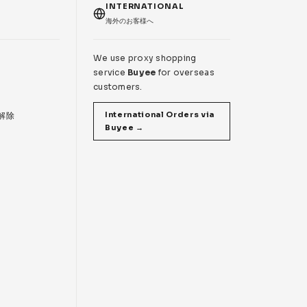
T
INTERNATIONAL
海外のお客様へ
We use proxy shopping
service
Buyee
for overseas
customers.
International Orders via
 解除
Buyee →