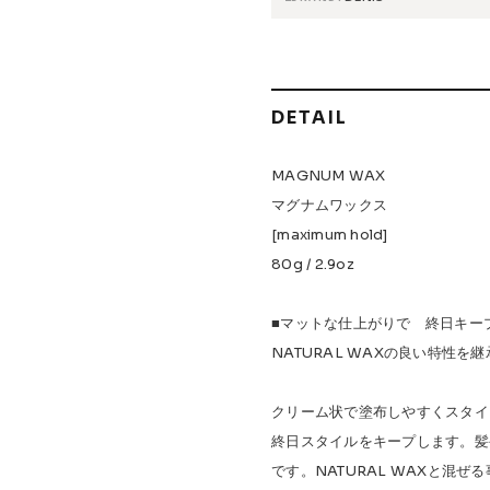
 Accessories
Griptape
 Maintenance
DETAIL
s & Events
MAGNUM WAX
マグナムワックス
[maximum hold]
80g / 2.9oz
W.P.S.I
九五館 -KYUGOKAN-
Z-FLEX
PENNY
Pro Shop C
OR TRUCKS
DOG TOWN
Gacious
AREth
Pro-Tec
DE
■マットな仕上がりで 終日キー
NATURAL WAXの良い特性
Vaga
Rip Tide
SILVER FOX
POWELL PERALTA
BONES
クリーム状で塗布しやすくスタイ
終日スタイルをキープします。髪
です。NATURAL WAXと混