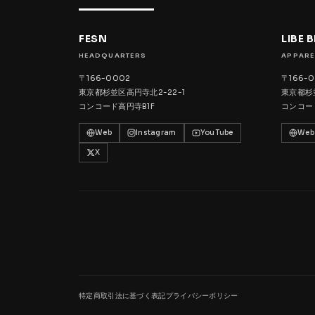
FESN
LIBE 
HEADQUARTERS
APPARE
〒166-0002
〒166-
東京都杉並区高円寺北2-22-1
東京都杉並
コンコード高円寺B1F
コンコー
Web
Instagram
YouTube
Web
X
特定商取引法に基づく表記
プライバシーポリシー