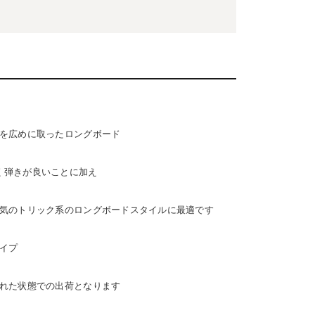
Safety Gear
→
を広めに取ったロングボード
leは硬く弾きが良いことに加え
USTOM
COET
CHROME INDUSTRIES
GLOBE
NIS
DANG SHADES
oddCIRKUS
気のトリック系のロングボードスタイルに最適です
Various Brands Vintage
イプ
れた状態での出荷となります