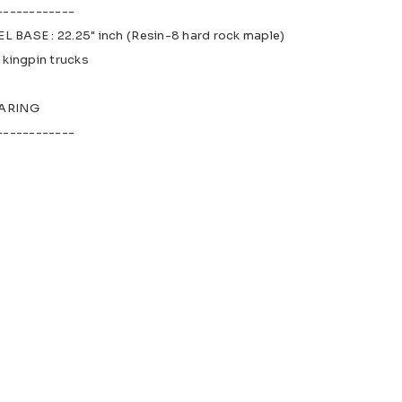
------------
EL BASE : 22.25" inch (Resin-8 hard rock maple)
kingpin trucks
EARING
------------