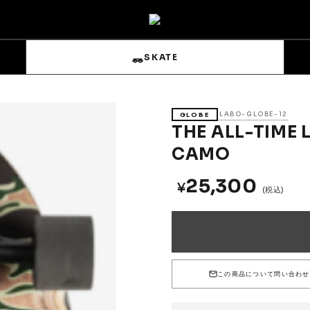
SKATE
LABO-GLOBE-12
GLOBE
THE ALL-TIME
CAMO
25,300
¥
s
Sets & Overalls
(税込)
Pouches
Gloves
この商品について問い合わせ
Trucks