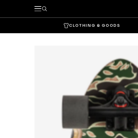
CLOTHING & GOODS
キーワードで探す
カテゴリーから探す
CLOTHING & GOODS
Tops
Bottom
Headwear
Bags & 
Accessories & Goods
SKATE
Complete
Decks