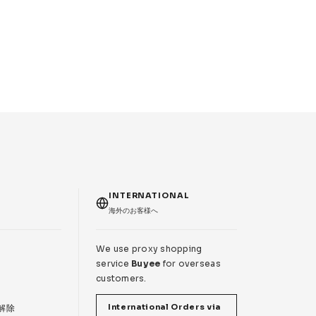
T
INTERNATIONAL
海外のお客様へ
We use proxy shopping
service
Buyee
for overseas
customers.
International Orders via
 解除