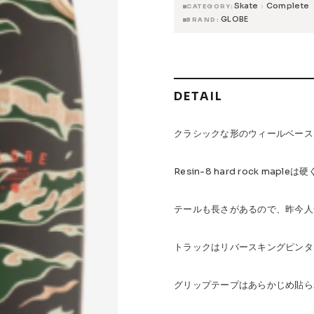
Skate
Complete
›
CATEGORY
GLOBE
BRAND
 Accessories
Griptape
 Maintenance
DETAIL
s & Events
クラシックな形のウィールベース
Resin-8 hard rock map
W.P.S.I
九五館 -KYUGOKAN-
Z-FLEX
PENNY
Pro Shop C
OR TRUCKS
DOG TOWN
Gacious
AREth
Pro-Tec
DE
テールも長さがあるので、昨今人
Vaga
Rip Tide
SILVER FOX
POWELL PERALTA
BONES
トラックはリバースキングピンタ
グリップテープはあらかじめ貼ら