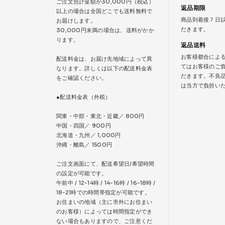
ご注文合計金額が30,000円（税込）
返品期限
以上の場合は全国どこでも送料無料で
商品到着後７日
お届けします。
だきます。
30,000円未満の場合は、送料がかか
ります。
返品送料
お客様都合によ
配送料金は、お届け先地域によって異
てはお客様のご
なります。詳しくは以下の配送料金表
だきます。不良
をご確認ください。
は当方で負担い
●配送料金表（外税）
関東・中部・東北・近畿／ 800円
中国・四国／ 900円
北海道・九州／ 1,000円
沖縄・離島／ 1500円
ご注文画面にて、配送希望日/希望時間
の設定が可能です。
午前中 / 12-14時 / 14-16時 / 16-18時 /
18-21時での時間帯指定が可能です。
お住まいの地域（主に市外にお住まい
のお客様）によっては時間指定ができ
ない場合もありますので、ご注意くだ