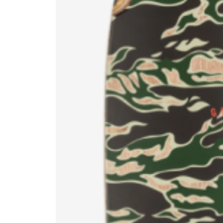
Bearings
Parts &
Skate Bags & Cases
Tools &
MEDIA & PROJECTS
Media
Project
ブランドから探す
FESN
LIBE BRAND UNIVS.
FESN laboratory
remilla
INDEPENDENT
ACE TRUCKS
TENS
NARROW GAGE
HEATED WHEEL
GRIND KING