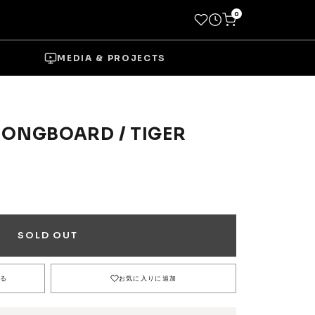
0
MEDIA & PROJECTS
 LONGBOARD / TIGER
→
Socks
Shoes
SOLD OUT
る
お気に入りに追加
→
Wheels