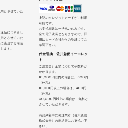
以内とさせていた
上記のクレジットカードがご利用
可能です。
お支払回数は一括払いのみです。
る返品につきまし
全て電子決済となりますので、詳
負担とさせていた
細はカード会社からの明細にてご
品に該当する場合
確認下さい。
たします。
代金引換－佐川急便イーコレク
ト
ご注文合計金額に応じて手数料が
かかります。
10,000円以内の場合は、300円
（外税）
10,001円以上の場合は、400円
（外税）
30,000円以上の場合は、無料と
させていただきます。
商品到着時に発送業者（佐川急便
株式会社）の配送者にお支払い下
さい。