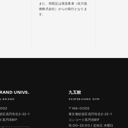
また、領収証は発送業者（佐川急
便株式会社）からの発行となりま
す。
BRAND UNIVS.
九五館
L BRAND
SKATEBOARD GYM
0002
〒166-0002
区高円寺北2-22-1
東京都杉並区高円寺北2-22-1
ド高円寺B1F
コンコード高円寺B1F
15:00–22:00 / 定休日 木曜日