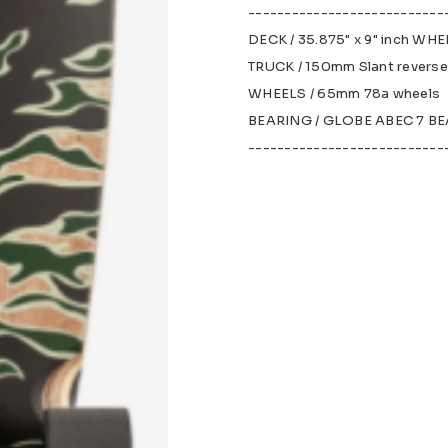
---------------------------
DECK / 35.875" x 9" inch WHE
TRUCK / 150mm Slant reverse 
WHEELS / 65mm 78a wheels
BEARING / GLOBE ABEC 7 B
---------------------------