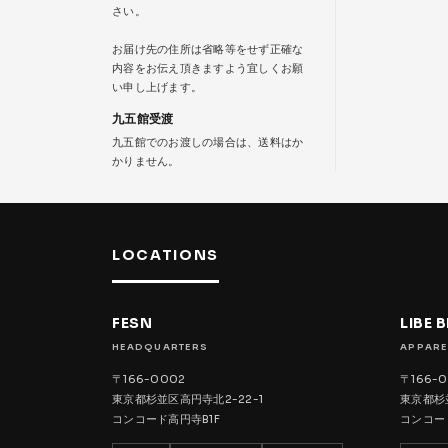
さい。
お届け先の住所は省略等をせず正確な
内容をお伝え頂きますよう宜しくお願
い申し上げます。
九五館受渡
九五館でのお渡しの場合は、送料はか
かりません。
LOCATIONS
FESN
LIBE 
HEADQUARTERS
APPARE
〒166-0002
〒166-
東京都杉並区高円寺北2-22-1
東京都杉並
コンコード高円寺B1F
コンコー