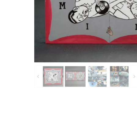
Bearings
Parts &
Skate Bags & Cases
Tools &
MEDIA & PROJECTS
Media
Project
ブランドから探す
FESN
LIBE BRAND UNIVS.
FESN laboratory
remilla
INDEPENDENT
ACE TRUCKS
TENS
NARROW GAGE
HEATED WHEEL
GRIND KING