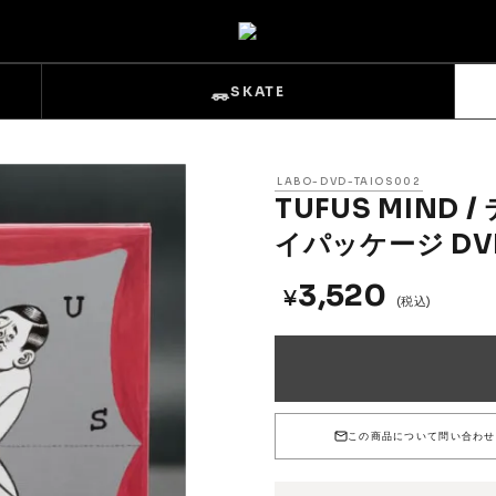
SKATE
LABO-DVD-TAIOS002
TUFUS MIND
イパッケージ DV
3,520
¥
s
Sets & Overalls
(税込)
Pouches
Gloves
この商品について問い合わせ
Trucks