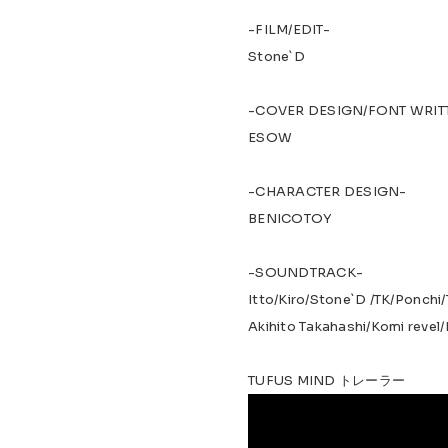
-FILM/EDIT-
Stone`D
-COVER DESIGN/FONT WRIT
ESOW
-CHARACTER DESIGN-
BENICOTOY
-SOUNDTRACK-
Itto/Kiro/Stone`D /TK/Ponchi/
Akihito Takahashi/Komi reve
TUFUS MIND トレーラー