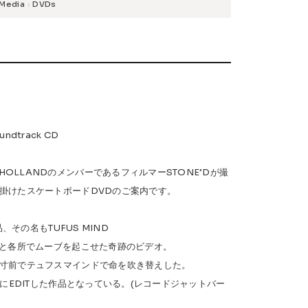
Media
DVDs
›
Safety Gear
→
dtrack CD
 HOLLANDのメンバーであるフィルマーSTONE’Dが撮
USTOM
COET
CHROME INDUSTRIES
GLOBE
掛けたスケートボードDVDのご案内です。
NIS
DANG SHADES
oddCIRKUS
Various Brands Vintage
、その名もTUFUS MIND
人と各所でムーブを起こせた奇跡のビデオ。
寸前でテュフスマインドで命を吹き替えした。
後に更にEDITした作品となっている。(レコードジャットバー