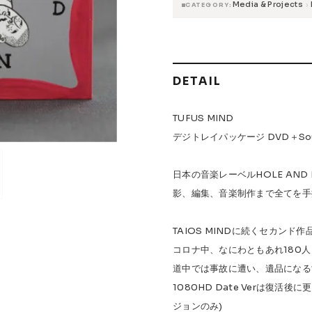
Media & Projects
›
CATEGORY
 Accessories
Griptape
 Maintenance
DETAIL
s & Events
TUFUS MIND
デジトレイパッケージ DVD＋Soun
日本の音楽レーベルHOLE AND
W.P.S.I
九五館 -KYUGOKAN-
Z-FLEX
PENNY
Pro Shop C
影、編集、音楽制作まで全てを手
OR TRUCKS
DOG TOWN
Gacious
AREth
Pro-Tec
DE
Vaga
Rip Tide
SILVER FOX
POWELL PERALTA
BONES
TAIOS MINDに続くセカンド作品
コロナ中、なにわともあれ180
道中では事故に遭い、遺品になる
1080HD Date Verは復活
ジョンのみ)