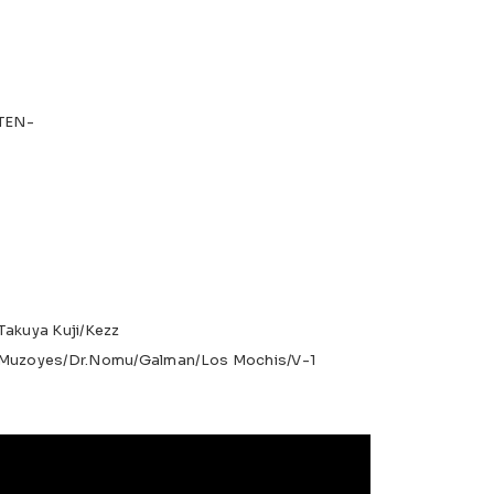
TEN-
Takuya Kuji/Kezz
l/Muzoyes/Dr.Nomu/Galman/Los Mochis/V-1