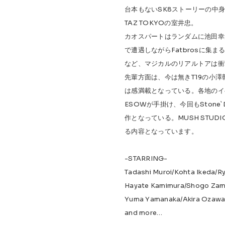
台本もないSK8ストーリーの中
TAZ TOKYOの室井忠。
カオスパートはランダムに池田幸
で遭遇しながらFatbrosに集
など、マジカルのリアルトアは衝
先輩方面は、今は無きT19の小
は感満載となっている。各地のイ
ESOWが手掛け、今回もSton
作となっている。MUSH STUD
る内容となっています。
-STARRING-
Tadashi Muroi/Kohta Ikeda/Ryo
Hayate Kamimura/Shogo Zam
Yuma Yamanaka/Akira Ozaw
and more…