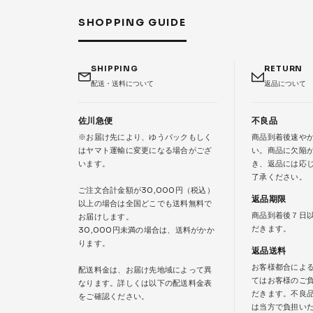
SHOPPING GUIDE
SHIPPING
RETURN
配送・送料について
返品について
佐川急便
不良品
※お届け先により、ゆうパックもしく
商品到着後速や
はヤマト運輸に変更になる場合がござ
い。商品に欠陥
います。
き、返品には応
了承ください。
ご注文合計金額が30,000円（税込）
返品期限
以上の場合は全国どこでも送料無料で
商品到着後７日
お届けします。
だきます。
30,000円未満の場合は、送料がかか
ります。
返品送料
お客様都合によ
配送料金は、お届け先地域によって異
てはお客様のご
なります。詳しくは以下の配送料金表
だきます。不良
をご確認ください。
は当方で負担い