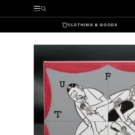
CLOTHING & GOODS
キーワードで探す
カテゴリーから探す
CLOTHING & GOODS
Tops
Bottom
Headwear
Bags & 
Accessories & Goods
SKATE
Complete
Decks