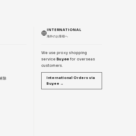
T
INTERNATIONAL
海外のお客様へ
We use proxy shopping
service
Buyee
for overseas
customers.
International Orders via
 解除
Buyee →