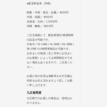
●配送料金表（外税）
関東・中部・東北・近畿／ 800円
中国・四国／ 900円
北海道・九州／ 1,000円
沖縄・離島／ 1500円
ご注文画面にて、配送希望日/希望時間
の設定が可能です。
午前中 / 12-14時 / 14-16時 / 16-18時 /
18-21時での時間帯指定が可能です。
お住まいの地域（主に市外にお住まい
のお客様）によっては時間指定ができ
ない場合もありますので、ご注意くだ
さい。
お届け先の住所は省略等をせず正確な
内容をお伝え頂きますよう宜しくお願
い申し上げます。
九五館受渡
九五館でのお渡しの場合は、送料はか
かりません。