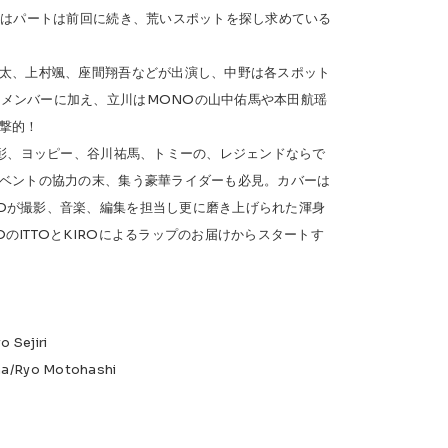
身はパートは前回に続き、荒いスポットを探し求めている
太、上村颯、座間翔吾などが出演し、中野は各スポット
まるメンバーに加え、立川はMONOの山中佑馬や本田航瑶
撃的！
澤彰、ヨッピー、谷川祐馬、トミーの、レジェンドならで
ベントの協力の末、集う豪華ライダーも必見。カバーは
e`Dが撮影、音楽、編集を担当し更に磨き上げられた渾身
IOのITTOとKIROによるラップのお届けからスタートす
 Sejiri
a/Ryo Motohashi
a