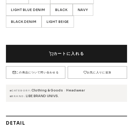
FESN
LIBE BRAND UNIVS.
FESN laboratory
LIGHT BLUE DENIM
BLACK
NAVY
W.P.S.I
九五館 -KYUGOKAN-
Z-FLEX
BLACK DENIM
LIGHT BEIGE
PENNY
Pro Shop CUSTOM
COET
CHROME INDUSTRIES
GLOBE
remilla
COLOR
INDEPENDENT
ACE TRUCKS
CAMEL
6,160円(税込)
カートに入れる
TENSOR TRUCKS
DOG TOWN
Gacious
6,160円(税込)
SAND
在庫なし
AREth
Pro-Tec
DENIS
DANG SHADES
DARK BLUE DENIM
この商品について問い合わせる
お気に入りに追加
6,160円(税込)
oddCIRKUS
NARROW GAGE
HEATED WHEEL
LIGHT BLUE DENIM
GRIND KING
Vaga
Rip Tide
6,160円(税込)
Clothing & Goods
Headwear
›
CATEGORY
SILVER FOX
POWELL PERALTA
BONES
LIBE BRAND UNIVS.
BRAND
BLACK
6,160円(税込)
Various Brands Vintage
NAVY
6,160円(税込)
DETAIL
BLACK DENIM
6,160円(税込)