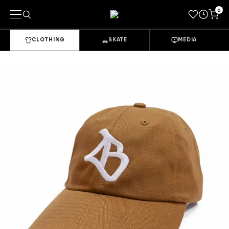
0
CLOTHING
SKATE
MEDIA
キーワードで探す
カテゴリーから探す
→
CLOTHING & GOODS
Tops
Bottoms
Sets & Overalls
Socks
Headwear
Bags & Pouches
Gloves
Shoes