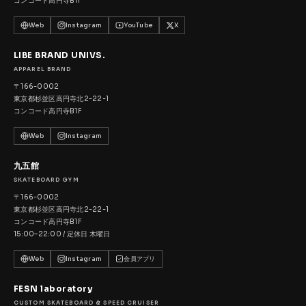
コンコード高円寺B1F
Web
Instagram
YouTube
X
LIBE BRAND UNIVS.
APPAREL BRAND
〒166-0002
東京都杉並区高円寺北2-22-1
コンコード高円寺B1F
Web
Instagram
九五館
SKATEBOARD GYM
〒166-0002
東京都杉並区高円寺北2-22-1
コンコード高円寺B1F
15:00–22:00 / 定休日 木曜日
Web
Instagram
会員アプリ
FESN laboratory
CUSTOM SKATEBOARD & SPEED CRUISER