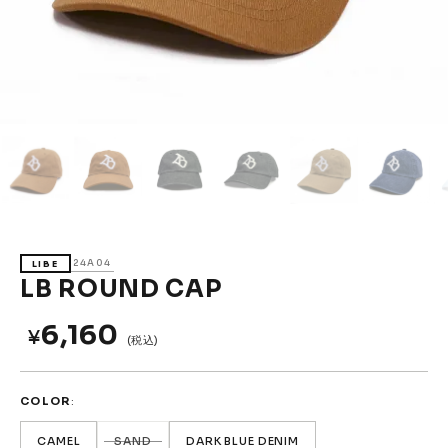
Accessories &
Goods
→
SKATE
Complete
Decks
Trucks
Wheels
Bearings
Parts & Accessories
Griptape
Safety Gear
24A04
LIBE
Skate Bags & Cases
Tools & Maintenance
LB ROUND CAP
→
MEDIA & PROJECTS
6,160
¥
(税込)
Media
Projects & Events
COLOR
ブランドから探す
CAMEL
SAND
DARK BLUE DENIM