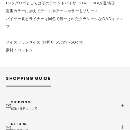
LBタグロゴとしては初のラウンドバイザーDAD CAPが登場◎
LIGHT BEIGE
6,160円(税込)
定番カラーに加えてデニムやアースカラーもリリース！
バイザー裏とライナーは同色で統一されたクラシックなDADキャッ
プ
サイズ：ワンサイズ (頭周り 55cm〜60cm)
素材：コットン
SHOPPING GUIDE
SHIPPING
配送・送料について
RETURN