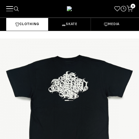
0
CLOTHING
SKATE
MEDIA
キーワードで探す
カテゴリーから探す
→
CLOTHING & GOODS
Tops
Bottoms
Sets & Overalls
Socks
Headwear
Bags & Pouches
Gloves
Shoes