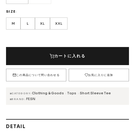
FESN
LIBE BRAND UNIVS.
FESN laboratory
SIZE
W.P.S.I
九五館 -KYUGOKAN-
Z-FLEX
PENNY
Pro Shop CUSTOM
COET
M
L
XL
XXL
CHROME INDUSTRIES
GLOBE
remilla
COLOR
M
L
XL
XXL
INDEPENDENT
ACE TRUCKS
5,720円(税込)
5,720円(税込)
5,720円(税込)
WHITE
TENSOR TRUCKS
DOG TOWN
Gacious
カートに入れる
5,720円(税込)
在庫なし
在庫なし
在庫なし
AREth
Pro-Tec
DENIS
DANG SHADES
5,720円(税込)
5,720円(税込)
5,720円(税込)
5,720円(税込)
BLACK
SIZE
在庫なし
在庫なし
在庫なし
在庫なし
この商品について問い合わせる
お気に入りに追加
oddCIRKUS
NARROW GAGE
HEATED WHEEL
GRIND KING
Vaga
Rip Tide
Clothing & Goods
Tops
Short Sleeve Tee
›
›
CATEGORY
SILVER FOX
POWELL PERALTA
BONES
FESN
BRAND
Various Brands Vintage
DETAIL