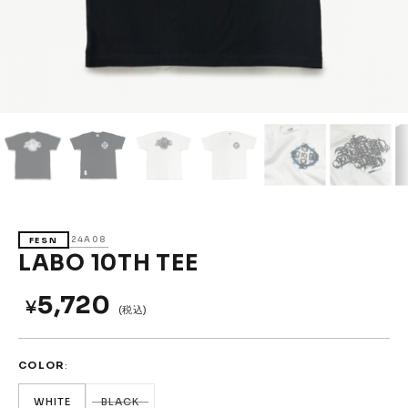
Accessories &
Goods
→
SKATE
Complete
Decks
Trucks
Wheels
Bearings
Parts & Accessories
Griptape
Safety Gear
24A08
FESN
Skate Bags & Cases
Tools & Maintenance
LABO 10TH TEE
→
MEDIA & PROJECTS
5,720
¥
(税込)
Media
Projects & Events
COLOR
ブランドから探す
WHITE
BLACK