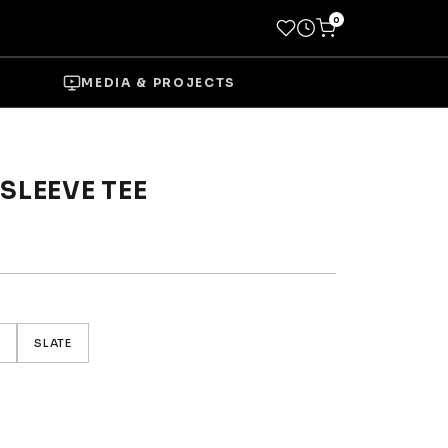
0
MEDIA & PROJECTS
 SLEEVE TEE
→
Socks
Shoes
SLATE
→
Wheels