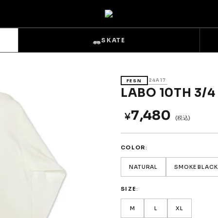
SKATE
24A17
FESN
LABO 10TH 3/4
7,480
¥
(税込)
s
Sets & Overalls
COLOR
Pouches
Gloves
NATURAL
SMOKE BLACK
SIZE
M
L
XL
Trucks