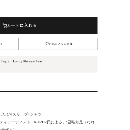
Safety Gear
L
XL
7,480円(税込)
カートに入れる
)
7,480円(税込)
在庫なし
→
)
7,480円(税込)
7,480円(税込)
る
お気に入りに追加
7,480円(税込)
)
7,480円(税込)
在庫なし
Tops
Long Sleeve Tee
›
USTOM
COET
CHROME INDUSTRIES
GLOBE
NIS
DANG SHADES
oddCIRKUS
Various Brands Vintage
記念した3/4スリーブTシャツ
ティアーティストCASPER氏による、"吾唯知足（われ
たデザイン。