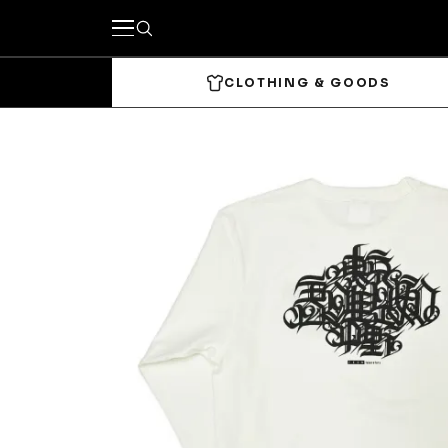
CLOTHING & GOODS
キーワードで探す
カテゴリーから探す
CLOTHING & GOODS
Tops
Bottom
Headwear
Bags & 
Accessories & Goods
SKATE
Complete
Decks