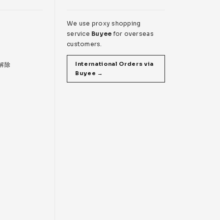
We use proxy shopping
service
Buyee
for overseas
customers.
International Orders via
 解除
Buyee →