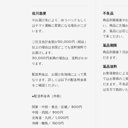
佐川急便
不良品
※お届け先により、ゆうパックもしく
商品到着後速や
はヤマト運輸に変更になる場合がござ
い。商品に欠陥
います。
き、返品には応
了承ください。
ご注文合計金額が30,000円（税込）
返品期限
以上の場合は全国どこでも送料無料で
商品到着後７日
お届けします。
だきます。
30,000円未満の場合は、送料がかか
ります。
返品送料
お客様都合によ
配送料金は、お届け先地域によって異
てはお客様のご
なります。詳しくは以下の配送料金表
だきます。不良
をご確認ください。
は当方で負担い
●配送料金表（外税）
関東・中部・東北・近畿／ 800円
中国・四国／ 900円
北海道・九州／ 1,000円
沖縄・離島／ 1500円