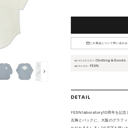
 Accessories
Griptape
COLOR
M
 Maintenance
NATURAL
7,480円(税込
SMOKE BLACK
SIZE
7,480円(税込
この商品について問い合わせ
s & Events
SLATE
7,480円(税込
Clothing & Goods
›
CATEGORY
FESN
BRAND
W.P.S.I
九五館 -KYUGOKAN-
Z-FLEX
PENNY
Pro Shop C
OR TRUCKS
DOG TOWN
Gacious
AREth
Pro-Tec
DE
Vaga
Rip Tide
SILVER FOX
POWELL PERALTA
BONES
DETAIL
FESN laboratory10周年を
左胸とバックに、大阪のグラフィ
ただたるをしる）"の文字を描い