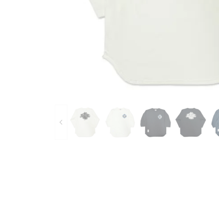
Bearings
Parts &
Skate Bags & Cases
Tools &
MEDIA & PROJECTS
Media
Project
ブランドから探す
FESN
LIBE BRAND UNIVS.
FESN laboratory
remilla
INDEPENDENT
ACE TRUCKS
TENS
NARROW GAGE
HEATED WHEEL
GRIND KING