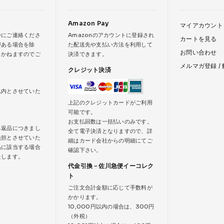
Amazon Pay
マイアカウント
かにご連絡くださ
Amazonのアカウントに登録され
カートを見る
がある場合を除
た配送先や支払い方法を利用して
お問い合わせ
じかねますのでご
決済できます。
メルマガ登録 /
クレジット決済
以内とさせていた
上記のクレジットカードがご利用
可能です。
お支払回数は一括払いのみです。
る返品につきまし
全て電子決済となりますので、詳
負担とさせていた
細はカード会社からの明細にてご
品に該当する場合
確認下さい。
たします。
代金引換－佐川急便イーコレク
ト
ご注文合計金額に応じて手数料が
かかります。
10,000円以内の場合は、300円
（外税）