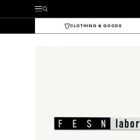
CLOTHING & GOODS
キーワードで探す
カテゴリーから探す
CLOTHING & GOODS
Tops
Bottom
Headwear
Bags & 
Accessories & Goods
SKATE
Complete
Decks