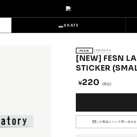
SKATE
LABO004
FESN
[NEW] FESN L
STICKER (SMAL
220
¥
s
Sets & Overalls
(税込)
Pouches
Gloves
この商品について問い合わせ
Trucks