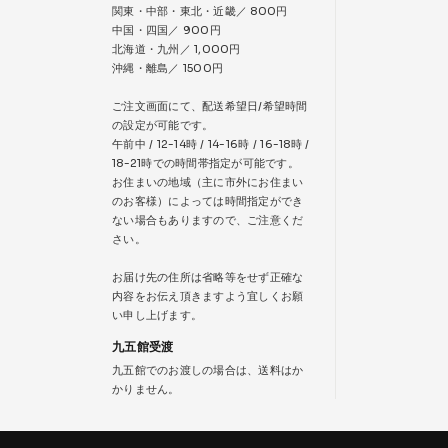
関東・中部・東北・近畿／ 800円
中国・四国／ 900円
北海道・九州／ 1,000円
沖縄・離島／ 1500円
ご注文画面にて、配送希望日/希望時間
の設定が可能です。
午前中 / 12-14時 / 14-16時 / 16-18時 /
18-21時での時間帯指定が可能です。
お住まいの地域（主に市外にお住まい
のお客様）によっては時間指定ができ
ない場合もありますので、ご注意くだ
さい。
お届け先の住所は省略等をせず正確な
内容をお伝え頂きますよう宜しくお願
い申し上げます。
九五館受渡
九五館でのお渡しの場合は、送料はか
かりません。