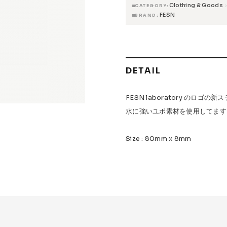
Clothing & Goods
›
CATEGORY
FESN
BRAND
 Accessories
Griptape
 Maintenance
DETAIL
s & Events
FESN laboratory のロゴ
水に強いユポ素材を使用してます
W.P.S.I
九五館 -KYUGOKAN-
Z-FLEX
PENNY
Pro Shop C
Size : 80mm x 8mm
OR TRUCKS
DOG TOWN
Gacious
AREth
Pro-Tec
DE
Vaga
Rip Tide
SILVER FOX
POWELL PERALTA
BONES