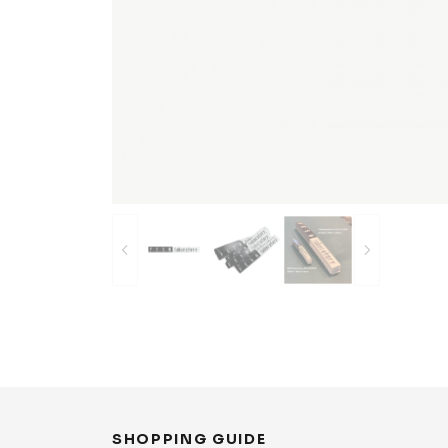
Bearings
Parts &
Skate Bags & Cases
Tools &
MEDIA & PROJECTS
Media
Project
ブランドから探す
FESN
LIBE BRAND UNIVS.
FESN laboratory
remilla
INDEPENDENT
ACE TRUCKS
TENS
NARROW GAGE
HEATED WHEEL
GRIND KING
SHOPPING GUIDE