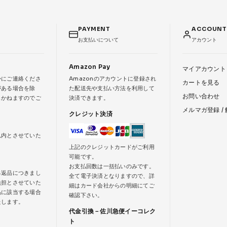
PAYMENT
ACCOUN
お支払いについて
アカウント
Amazon Pay
マイアカウント
かにご連絡くださ
Amazonのアカウントに登録され
カートを見る
がある場合を除
た配送先や支払い方法を利用して
お問い合わせ
じかねますのでご
決済できます。
メルマガ登録 /
クレジット決済
以内とさせていた
上記のクレジットカードがご利用
可能です。
お支払回数は一括払いのみです。
る返品につきまし
全て電子決済となりますので、詳
負担とさせていた
細はカード会社からの明細にてご
品に該当する場合
確認下さい。
たします。
代金引換－佐川急便イーコレク
ト