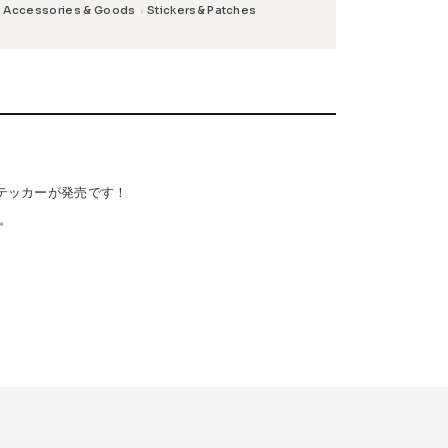
Accessories & Goods
Stickers& Patches
›
Safety Gear
→
の新ステッカーが発売です！
。
USTOM
COET
CHROME INDUSTRIES
GLOBE
NIS
DANG SHADES
oddCIRKUS
Various Brands Vintage