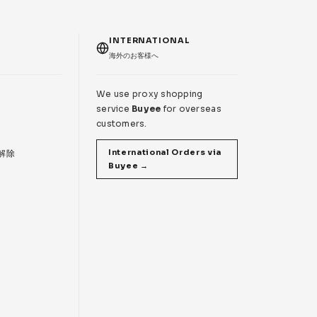
T
INTERNATIONAL
海外のお客様へ
We use proxy shopping
service
Buyee
for overseas
customers.
International Orders via
 解除
Buyee →