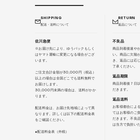
SHIPPING
RETURN
配送・送料について
返品について
佐川急便
不良品
※お届け先により、ゆうパックもしく
商品到着後速や
はヤマト運輸に変更になる場合がござ
い。商品に欠陥
います。
き、返品には応
了承ください。
ご注文合計金額が30,000円（税込）
返品期限
以上の場合は全国どこでも送料無料で
商品到着後７日
お届けします。
だきます。
30,000円未満の場合は、送料がかか
ります。
返品送料
お客様都合によ
配送料金は、お届け先地域によって異
てはお客様のご
なります。詳しくは以下の配送料金表
だきます。不良
をご確認ください。
は当方で負担い
●配送料金表（外税）