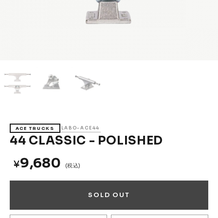
Accessories &
Goods
→
SKATE
Complete
Decks
Trucks
Wheels
Bearings
Parts & Accessories
Griptape
Safety Gear
LABO-ACE44
ACE TRUCKS
Skate Bags & Cases
Tools & Maintenance
44 CLASSIC - POLISHED
→
MEDIA & PROJECTS
9,680
¥
(税込)
Media
Projects & Events
SOLD OUT
ブランドから探す