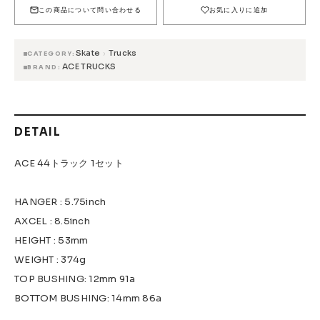
FESN
LIBE BRAND UNIVS.
FESN laboratory
この商品について問い合わせる
お気に入りに追加
W.P.S.I
九五館 -KYUGOKAN-
Z-FLEX
Skate
Trucks
›
CATEGORY
PENNY
Pro Shop CUSTOM
COET
ACE TRUCKS
BRAND
CHROME INDUSTRIES
GLOBE
remilla
INDEPENDENT
ACE TRUCKS
DETAIL
TENSOR TRUCKS
DOG TOWN
Gacious
AREth
Pro-Tec
DENIS
DANG SHADES
ACE 44トラック 1セット
oddCIRKUS
NARROW GAGE
HEATED WHEEL
HANGER : 5.75inch
GRIND KING
Vaga
Rip Tide
AXCEL : 8.5inch
SILVER FOX
POWELL PERALTA
BONES
HEIGHT : 53mm
Various Brands Vintage
WEIGHT : 374g
TOP BUSHING: 12mm 91a
BOTTOM BUSHING: 14mm 86a