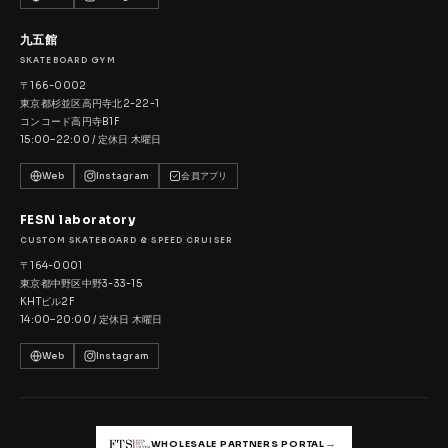
九五館
SKATEBOARD GYM
〒166-0002
東京都杉並区高円寺北2-22-1
コンコード高円寺B1F
15:00–22:00 / 定休日 木曜日
Web
Instagram
会員アプリ
FESN laboratory
CUSTOM SKATEBOARD & SPEED CRUISER
〒164-0001
東京都中野区中野3-33-15
KHTビル2F
14:00–20:00 / 定休日 木曜日
Web
Instagram
→
WHOLESALE PARTNERS PORTAL