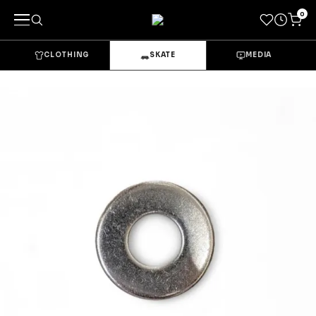
0
CLOTHING
SKATE
MEDIA
キーワードで探す
カテゴリーから探す
→
CLOTHING & GOODS
Tops
Bottoms
Sets & Overalls
Socks
Headwear
Bags & Pouches
Gloves
Shoes