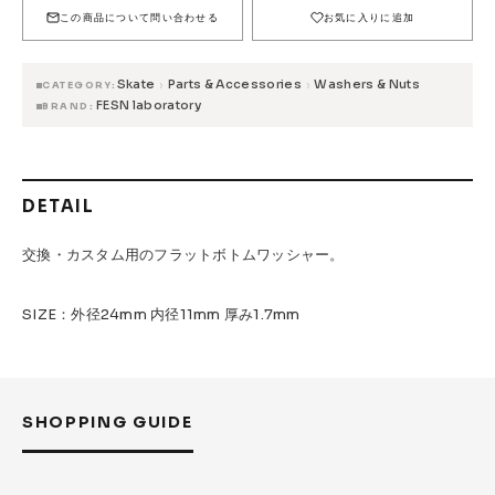
FESN
LIBE BRAND UNIVS.
FESN laboratory
この商品について問い合わせる
お気に入りに追加
W.P.S.I
九五館 -KYUGOKAN-
Z-FLEX
Skate
Parts & Accessories
Washers & Nuts
›
›
PENNY
Pro Shop CUSTOM
COET
CATEGORY
FESN laboratory
BRAND
CHROME INDUSTRIES
GLOBE
remilla
INDEPENDENT
ACE TRUCKS
TENSOR TRUCKS
DOG TOWN
Gacious
DETAIL
AREth
Pro-Tec
DENIS
DANG SHADES
交換・カスタム用のフラットボトムワッシャー。
oddCIRKUS
NARROW GAGE
HEATED WHEEL
SIZE：外径24mm 内径11mm 厚み1.7mm
GRIND KING
Vaga
Rip Tide
SILVER FOX
POWELL PERALTA
BONES
Various Brands Vintage
SHOPPING GUIDE