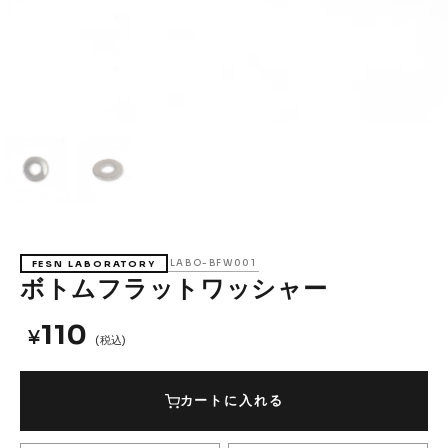
Accessories &
Goods
→
SKATE
Complete
Decks
Trucks
Wheels
Bearings
Parts & Accessories
Griptape
Safety Gear
LABO-BFW001
FESN LABORATORY
Skate Bags & Cases
Tools & Maintenance
ボトムフラットワッシャー
→
MEDIA & PROJECTS
110
¥
(税込)
Media
Projects & Events
カートに入れる
ブランドから探す