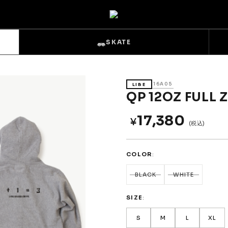
SKATE
16A05
LIBE
QP 12OZ FULL 
17,380
¥
(税込)
s
Sets & Overalls
COLOR
Pouches
Gloves
BLACK
WHITE
SIZE
S
M
L
XL
Trucks