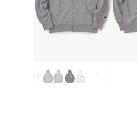
Bearings
Parts &
Skate Bags & Cases
Tools &
MEDIA & PROJECTS
Media
Project
ブランドから探す
FESN
LIBE BRAND UNIVS.
FESN laboratory
remilla
INDEPENDENT
ACE TRUCKS
TENS
NARROW GAGE
HEATED WHEEL
GRIND KING