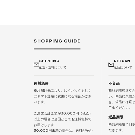
SHOPPING GUIDE
SHIPPING
RETURN
配送・送料について
返品について
佐川急便
不良品
※お届け先により、ゆうパックもしく
商品到着後速や
はヤマト運輸に変更になる場合がござ
い。商品に欠陥
います。
き、返品には応
了承ください。
ご注文合計金額が30,000円（税込）
返品期限
以上の場合は全国どこでも送料無料で
商品到着後７日
お届けします。
だきます。
30,000円未満の場合は、送料がかか