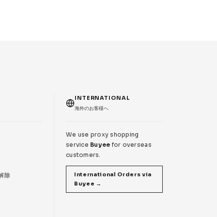
T
INTERNATIONAL
海外のお客様へ
We use proxy shopping
service
Buyee
for overseas
customers.
International Orders via
 解除
Buyee →