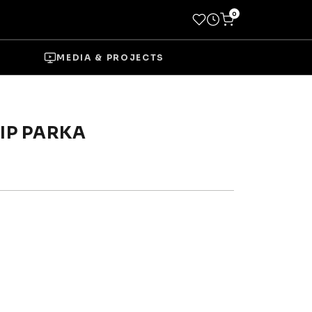
0
MEDIA & PROJECTS
ZIP PARKA
→
Socks
Shoes
→
Wheels