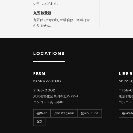
い申し上げます。
九五館受渡
九五館でのお渡しの場合は、送料はか
かりません。
LOCATIONS
FESN
LIBE 
HEADQUARTERS
APPARE
〒166-0002
〒166-
東京都杉並区高円寺北2-22-1
東京都杉並
コンコード高円寺B1F
コンコー
Web
Instagram
YouTube
Web
X