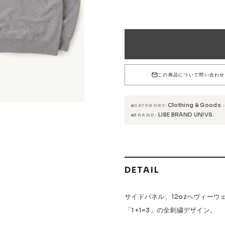
 Accessories
Griptape
COLOR
S
17,380円(税込)
17,38
 Maintenance
BLACK
在庫なし
在庫な
17,380円(税込)
17,38
WHITE
SIZE
在庫なし
在庫な
この商品について問い合わせ
s & Events
Clothing & Goods
›
CATEGORY
LIBE BRAND UNIVS.
BRAND
W.P.S.I
九五館 -KYUGOKAN-
Z-FLEX
PENNY
Pro Shop C
OR TRUCKS
DOG TOWN
Gacious
AREth
Pro-Tec
DE
Vaga
Rip Tide
SILVER FOX
POWELL PERALTA
BONES
DETAIL
サイドパネル、12ozへヴィーウ
「1+1=3」の全刺繍デザイン。