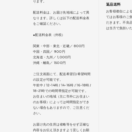
ります。
返品送料
お客様都合によ
配送料金は、お届け先地域によって異
てはお客様のご
なります。詳しくは以下の配送料金表
だきます。不良
をご確認ください。
は当方で負担い
●配送料金表（外税）
関東・中部・東北・近畿／ 800円
中国・四国／ 900円
北海道・九州／ 1,000円
沖縄・離島／ 1500円
ご注文画面にて、配送希望日/希望時間
の設定が可能です。
午前中 / 12-14時 / 14-16時 / 16-18時 /
18-21時での時間帯指定が可能です。
お住まいの地域（主に市外にお住まい
のお客様）によっては時間指定ができ
ない場合もありますので、ご注意くだ
さい。
お届け先の住所は省略等をせず正確な
内容をお伝え頂きますよう宜しくお願