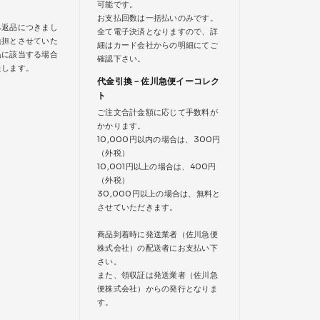
可能です。
お支払回数は一括払いのみです。
る返品につきまし
全て電子決済となりますので、詳
負担とさせていた
細はカード会社からの明細にてご
品に該当する場合
確認下さい。
たします。
代金引換－佐川急便イーコレク
ト
ご注文合計金額に応じて手数料が
かかります。
10,000円以内の場合は、300円
（外税）
10,001円以上の場合は、400円
（外税）
30,000円以上の場合は、無料と
させていただきます。
商品到着時に発送業者（佐川急便
株式会社）の配送者にお支払い下
さい。
また、領収証は発送業者（佐川急
便株式会社）からの発行となりま
す。