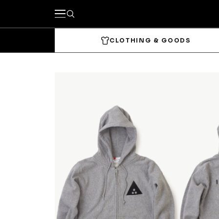
CLOTHING & GOODS
キーワードで探す
カテゴリーから探す
CLOTHING & GOODS
Tops
Bottom
Headwear
Bags & 
Accessories & Goods
SKATE
Complete
Decks