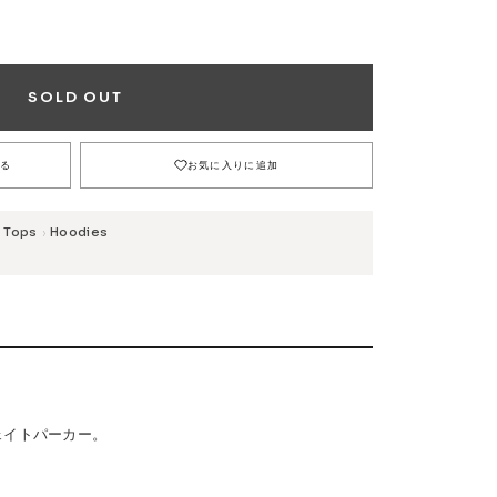
Safety Gear
M
L
XL
0円(税込)
17,380円(税込)
17,380円(税込)
SOLD OUT
し
在庫なし
在庫なし
→
0円(税込)
17,380円(税込)
17,380円(税込)
し
在庫なし
在庫なし
る
お気に入りに追加
Tops
Hoodies
›
USTOM
COET
CHROME INDUSTRIES
GLOBE
NIS
DANG SHADES
oddCIRKUS
Various Brands Vintage
ェイトパーカー。