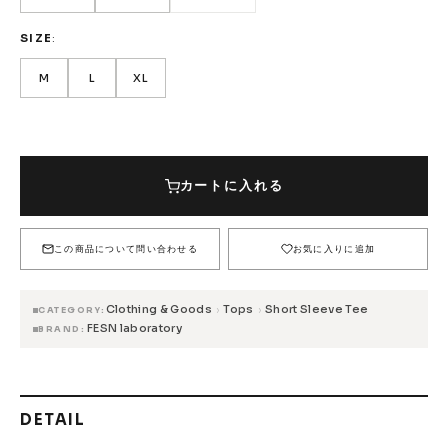
FESN
LIBE BRAND UNIVS.
FESN laboratory
SIZE
W.P.S.I
九五館 -KYUGOKAN-
Z-FLEX
PENNY
Pro Shop CUSTOM
COET
M
L
XL
CHROME INDUSTRIES
GLOBE
remilla
COLOR
M
L
XL
INDEPENDENT
ACE TRUCKS
5,280円(税込)
5,280円(税込)
BLACK
TENSOR TRUCKS
DOG TOWN
Gacious
カートに入れる
5,280円(税込)
在庫なし
在庫なし
AREth
Pro-Tec
DENIS
DANG SHADES
5,280円(税込)
5,280円(税込)
WHITE
SIZE
5,280円(税込)
在庫なし
在庫なし
この商品について問い合わせる
お気に入りに追加
oddCIRKUS
NARROW GAGE
HEATED WHEEL
5,280円(税込)
5,280円(税込)
5,280円(税込)
YELLOW
GRIND KING
Vaga
Rip Tide
在庫なし
在庫なし
在庫なし
Clothing & Goods
Tops
Short Sleeve Tee
›
›
CATEGORY
SILVER FOX
POWELL PERALTA
BONES
FESN laboratory
BRAND
Various Brands Vintage
DETAIL