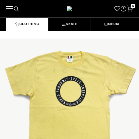
0
CLOTHING
SKATE
MEDIA
キーワードで探す
カテゴリーから探す
→
CLOTHING & GOODS
Tops
Bottoms
Sets & Overalls
Socks
Headwear
Bags & Pouches
Gloves
Shoes