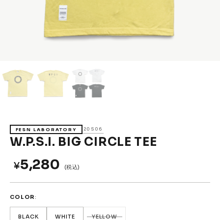
Accessories &
Goods
→
SKATE
Complete
Decks
Trucks
Wheels
Bearings
Parts & Accessories
Griptape
Safety Gear
20S06
FESN LABORATORY
Skate Bags & Cases
Tools & Maintenance
W.P.S.I. BIG CIRCLE TEE
→
MEDIA & PROJECTS
5,280
¥
(税込)
Media
Projects & Events
COLOR
ブランドから探す
BLACK
WHITE
YELLOW